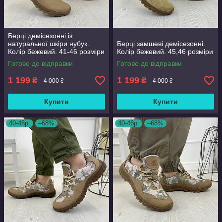
Берці демісезонні із
натуральної шкіри нубук.
Берці замшеві демісезонні.
Колір бежевий. 41-46 розміри
Колір бежевий. 45,46 розміри
Готово до відправки
Готово до відправки
1 199
1 199
₴
₴
4 000 ₴
4 000 ₴
Купити
Купити
40-46р.
–68%
40-46р.
–68%