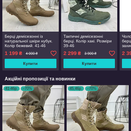
Берці демісезонні із
Тактичні демісезонні
Чоло
натуральної шкіри нубук.
берці. Колір хакі. Розміри
берц
Колір бежевий. 41-46
39-46
захи
розміри
1 199
2 299
2 3
₴
₴
4 000 ₴
3 900 ₴
Купити
Купити
Акційні пропозиції та новинки
41-46р.
–70%
45,46р.
–70%