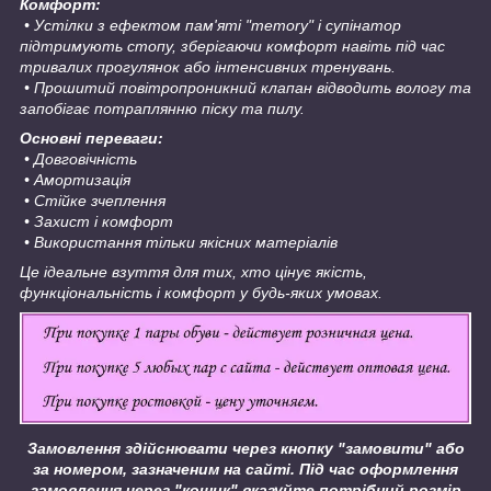
Комфорт:
• Устілки з ефектом пам'яті "memory" і супінатор
підтримують стопу, зберігаючи комфорт навіть під час
тривалих прогулянок або інтенсивних тренувань.
• Прошитий повітропроникний клапан відводить вологу та
запобігає потраплянню піску та пилу.
Основні переваги:
• Довговічність
• Амортизація
• Стійке зчеплення
• Захист і комфорт
• Використання тільки якісних матеріалів
Це ідеальне взуття для тих, хто цінує якість,
функціональність і комфорт у будь-яких умовах.
Замовлення здійснювати через кнопку "замовити" або
за номером, зазначеним на сайті.
Під час оформлення
замовлення через "кошик" вказуйте потрібний розмір