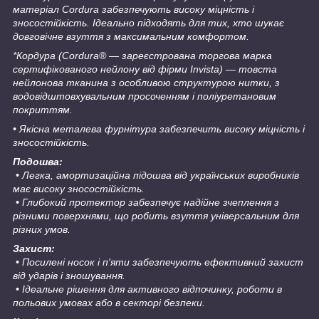
матеріал Cordura забезпечують високу міцність і
зносостійкість. Ідеально підходять для тих, хто шукає
довговічне взуття з максимальним комфортом.
*Кордура (Cordura® — зареєстрована торгова марка
сертифікованого нейлону від фірми Invista) — товста
нейлонова тканина з особливою структурою нитки, з
водовідштовхувальним просоченням і поліуретановим
покриттям.
• Якісна металева фурнітура забезпечить високу міцність і
зносостійкість.
Подошва:
• Легка, амортизаційна підошва від українських виробників
має високу зносостійкість.
• Глибокий протектор забезпечує надійне зчеплення з
різними поверхнями, що робить взуття універсальним для
різних умов.
Захист:
• Посилені носок і п'яти забезпечують ефективний захист
від ударів і зношування.
• Ідеальне рішення для активного відпочинку, роботи в
польових умовах або в секторі безпеки.