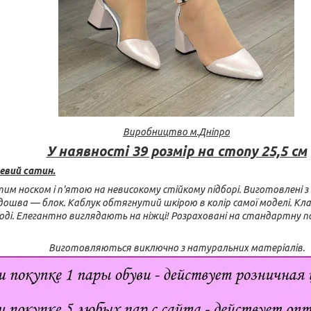
Виробництво м.Дніпро
У наявності 39 розмір на стопу 25,5 см
евий сатин.
итим носком і п'ятою на невисокому стійкому підборі. Виготовлені 
дошва — блок. Каблук обтягнутий шкірою в колір самої моделі. Кла
ді.
Елегантно виглядають на ніжці!
Розраховані на стандартну п
Виготовляються виключно з натуральних матеріалів.