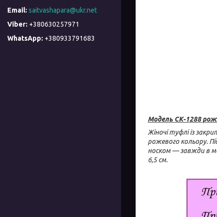
saitvashapara@ukr.net
+380630257971
+380933791683
Модель СК-1288 рож
Жіночі туфлі із закр
рожевого кольору. Пі
носком — завжди в мо
6,5 см.