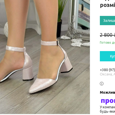
розм
Залиш
2 800 
Готово д
Ку
+380 (97
Оксана, 
У компан
будь-яки