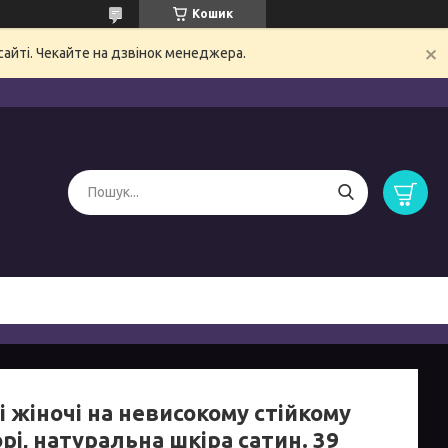
Кошик
сайті. Чекайте на дзвінок менеджера.
 жіночі на невисокому стійкому
рі, натуральна шкіра сатин. 39