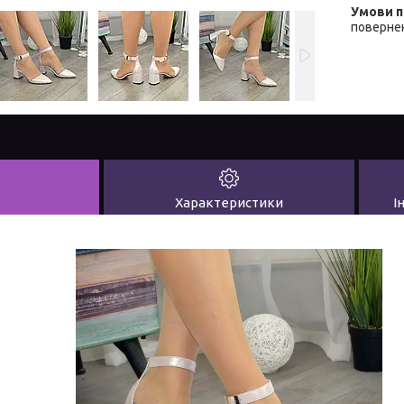
повернен
Характеристики
І