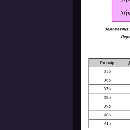
Замовлення 
Пере
Розмір
35р
36р
37р
38р
39р
40р
41р