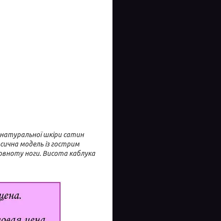
з натуральної шкіри сатин
сична модель із гострим
овноту ноги. Висота каблука