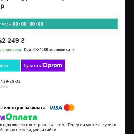
ір
0
0
0
0
0
0
0
0
илось
2 249 ₴
₴
о відправки
Код:
СК-1288 розовый сатин
пити
Купити з
) 139-29-33
Анна
ії підключені електронні платежі. Тепер ви можете купити
й товар не покидаючи сайту.