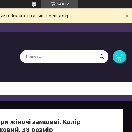
Кошик
сайті. Чекайте на дзвінок менеджера.
ри жіночі замшеві. Колір
ковий. 38 розмір