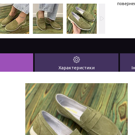
повернен
Характеристики
І