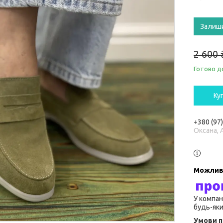
Залиш
2 600 
Готово д
Ку
+380 (97
Оксана, 
У компан
будь-яки