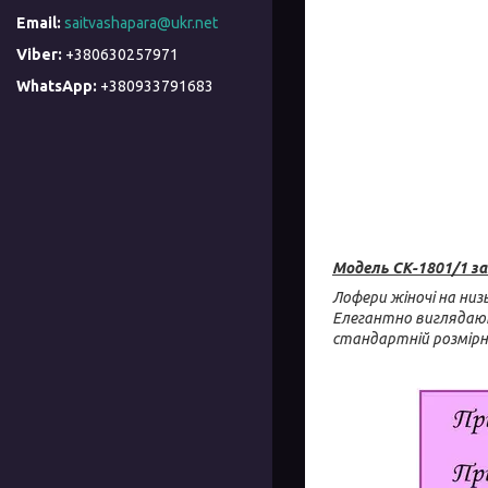
saitvashapara@ukr.net
+380630257971
+380933791683
Модель СК-1801/1 з
Лофери жіночі на низ
Елегантно виглядають
стандартній розмірні