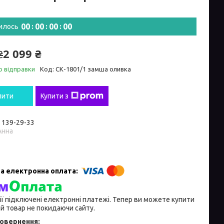
0
0
0
0
0
0
0
0
илось
2 099 ₴
₴
о відправки
Код:
СК-1801/1 замша оливка
пити
Купити з
) 139-29-33
Анна
ії підключені електронні платежі. Тепер ви можете купити
й товар не покидаючи сайту.