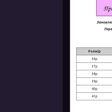
Замовлен
Пере
Розмір
36р
37р
38р
39р
40р
41р