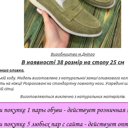
Виробництво
м.Дніпро
В наявності 38 розмір на стопу 25 см
амша оливка.
ькій ходу. Модель виготовлена з натуральної замші оливкового кол
 на ніжці! Розраховані на стандартну повноту ноги. Усередині шк
й сітці.
Виготовляються виключно з натуральних матеріалів.