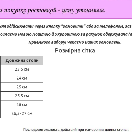
ня здійснювати через кнопку "замовити" або за телефоном, заз
силаємо Новою Поштою й Укрпоштою за рахунок одержувача (ав
Приємного вибору! Чекаємо Ваших замовлень.
Розмірна сітка
Довжина стопи
23,5 см
24 см
25 см
25,5 см
26 см
26,5- 27 см