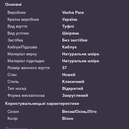
Основні
Виробник
Vasha Para
Країна виробник
Україна
Вид взуття
Туфлі
Вид устілки
Шкіряна
Застібка
Без застібки
Каблук/Підошва
Каблук
Матеріал верху
Натуральна шкіра
Матеріал підкладки
Натуральна шкіра
Розмір жіночого взуття
37
Стан
Новий
Стиль
Класичний
Тип носка
Відкритий
Форма миска/носка
Закруглений
Користувальницькі характеристики
Сезон
Весна/Осінь/Літо
Колір
Візон
Приховати