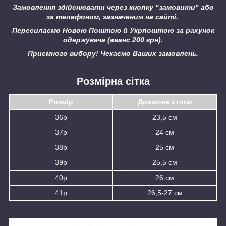
Замовлення здійснювати через кнопку "замовити" або
за телефоном, зазначеним на сайті.
Пересилаємо Новою Поштою й Укрпоштою за рахунок
одержувача (аванс 200 грн).
Приємного вибору! Чекаємо Ваших замовлень.
Розмірна сітка
Розмір
Довжина стопи
36р
23,5 см
37р
24 см
38р
25 см
39р
25,5 см
40р
26 см
41р
26,5-27 см