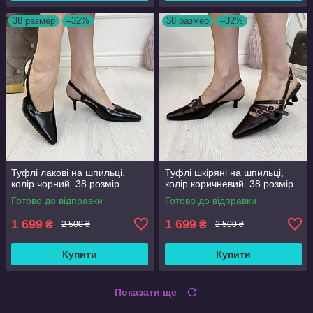
38 размер
–32%
38 размер
–32%
Туфлі лакові на шпильці,
Туфлі шкіряні на шпильці,
колір чорний. 38 розмір
колір коричневий. 38 розмір
Готово до відправки
Готово до відправки
1 699
1 699
₴
₴
2 500 ₴
2 500 ₴
Купити
Купити
Показати ще