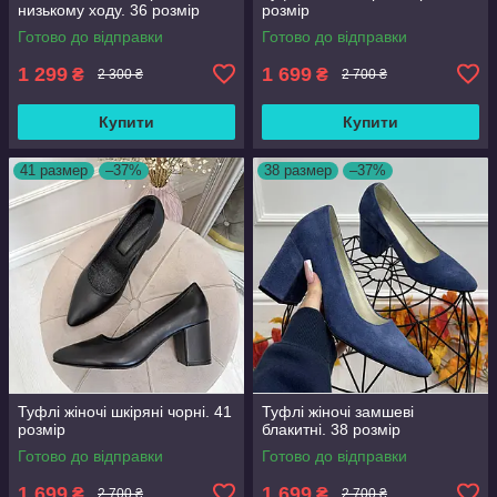
низькому ходу. 36 розмір
розмір
Готово до відправки
Готово до відправки
1 299
1 699
₴
₴
2 300 ₴
2 700 ₴
Купити
Купити
41 размер
–37%
38 размер
–37%
Туфлі жіночі шкіряні чорні. 41
Туфлі жіночі замшеві
розмір
блакитні. 38 розмір
Готово до відправки
Готово до відправки
1 699
1 699
₴
₴
2 700 ₴
2 700 ₴