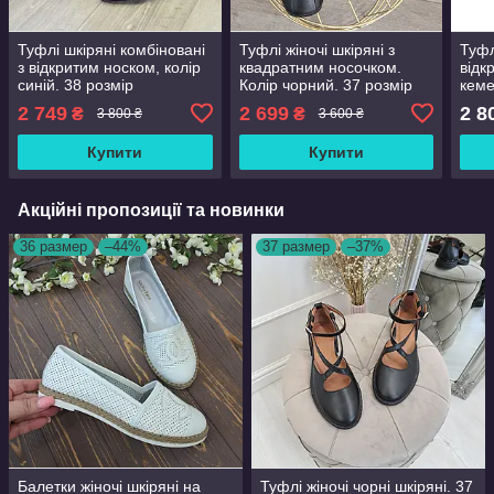
Туфлі шкіряні комбіновані
Туфлі жіночі шкіряні з
Туфл
з відкритим носком, колір
квадратним носочком.
відк
синій. 38 розмір
Колір чорний. 37 розмір
кеме
2 749
2 699
2 8
₴
₴
3 800 ₴
3 600 ₴
Купити
Купити
Акційні пропозиції та новинки
36 размер
–44%
37 размер
–37%
Балетки жіночі шкіряні на
Туфлі жіночі чорні шкіряні. 37