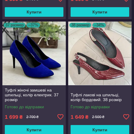
Купити
Купити
37 размер
–37%
38 размер
–34%
Туфлі жіночі замшеві на
шпильці, колір електрик. 37
Туфлі лакові на шпильці,
розмір
колір бордовий. 38 розмір
Готово до відправки
Готово до відправки
1 699
1 649
₴
₴
2 700 ₴
2 500 ₴
Купити
Купити