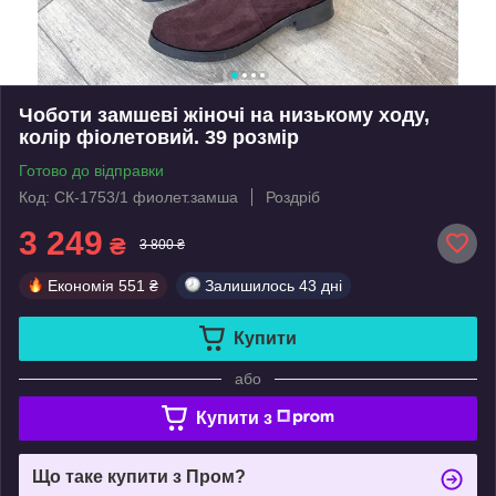
Чоботи замшеві жіночі на низькому ходу,
колір фіолетовий. 39 розмір
Готово до відправки
Код: СК-1753/1 фиолет.замша
Роздріб
3 249
₴
3 800 ₴
Економія
551 ₴
Залишилось
43 дні
Купити
або
Купити з
Що таке купити з Пром?