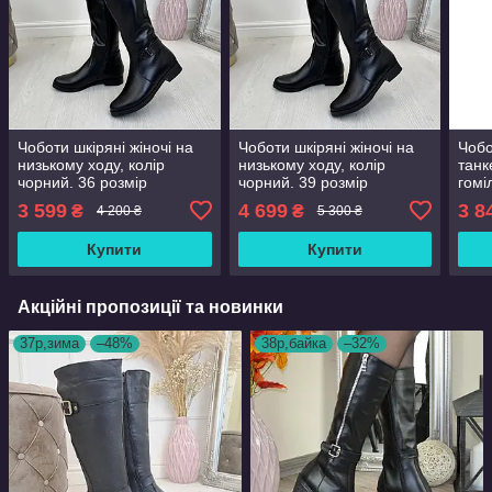
Чоботи шкіряні жіночі на
Чоботи шкіряні жіночі на
Чобо
низькому ходу, колір
низькому ходу, колір
танк
чорний. 36 розмір
чорний. 39 розмір
гомі
3 599
4 699
3 8
₴
₴
4 200 ₴
5 300 ₴
Купити
Купити
Акційні пропозиції та новинки
37р,зима
–48%
38р,байка
–32%