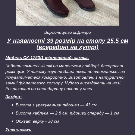
Виробництво
м.Дніпро
У наявності 39 розмір на стопу 25,5 см
(всередині на хутрі)
Модель СК-1753/1 фіолетовий. замша.
Чоботи замшеві жіночі на маленькому підборі, декоровані
ремінцем. У такому взутті Ваша ніжка не втомиться і ви
почуватиметеся комфортно. Виготовлені з натуральної
замші фіолетового кольору. Чудово виглядають на нозі.
Розраховані на стандартну повноту ноги.
Заміри:
Висота з урахуванням підошви — 43 см
Висота каблука — 2,8 см, підошви спереду — 1 см
Обхват верху - 38 см
Утеплювач: