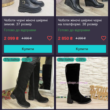
Чоботи чорні жіночі шкіряні
Чоботи жіночі шкіряні чорні
зимові. 37 розмір
на платформі. 38 розмір
Готово до відправки
Готово до відправки
2 099
2 850
₴
₴
4 000 ₴
4 200 ₴
Купити
Купити
37р,байка
–30%
38р,байка
–29%