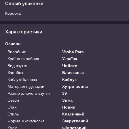
Спосіб упаковки
Коробка
Характеристики
Основні
Виробник
Vasha Para
Країна виробник
Україна
Вид взуття
Чоботи
Застібка
Блискавка
Каблук/Підошва
Каблук
Матеріал підкладки
Хутро вовна
Розмір жіночого взуття
39
Сезон
Зима
Стан
Новий
Стиль
Класичний
Форма миска/носка
Закруглений
Колір
Фіолетовий