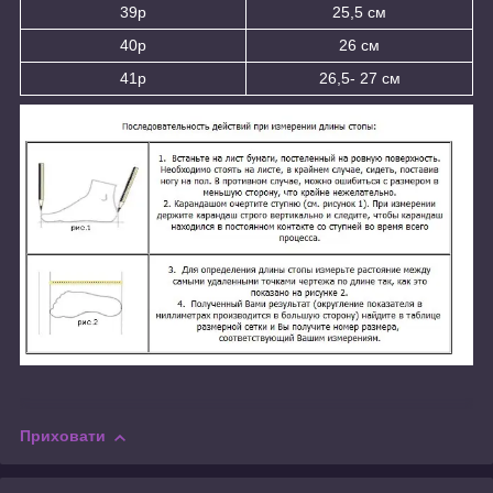
39р
25,5 см
40р
26 см
41р
26,5- 27 см
Приховати