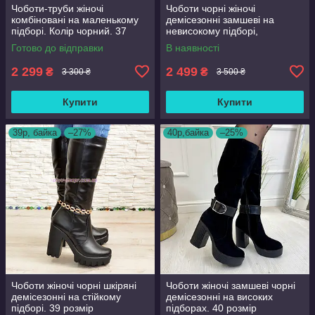
Чоботи-труби жіночі
Чоботи чорні жіночі
комбіновані на маленькому
демісезонні замшеві на
підборі. Колір чорний. 37
невисокому підборі,
розмір
декоровані шкіряною
Готово до відправки
В наявності
вставкою. 38 розмір
2 299
2 499
₴
₴
3 300 ₴
3 500 ₴
Купити
Купити
39р, байка
–27%
40р,байка
–25%
Чоботи жіночі чорні шкіряні
Чоботи жіночі замшеві чорні
демісезонні на стійкому
демісезонні на високих
підборі. 39 розмір
підборах. 40 розмір