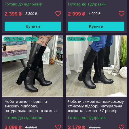
Готово до відправки
Готово до відправки
2 399
2 999
₴
₴
3 300 ₴
4 000 ₴
Купити
Купити
38р,байка
–24%
37р,зима
–23%
Чоботи жіночі чорні на
Чоботи зимові на невисокому
високих підборах,
стійкому підборі, натуральна
натуральна шкіра та замша.
шкіра та замша. 37 розмір
38 розмір
Готово до відправки
Готово до відправки
3 099
2 179
₴
₴
4 100 ₴
2 820 ₴