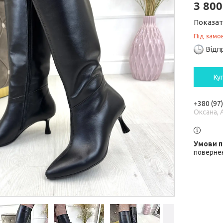
3 800
Показат
Під замо
Відп
Ку
+380 (97
Оксана, 
повернен