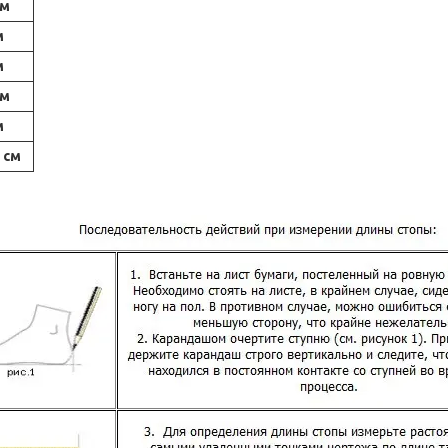
см
м
м
см
м
 см