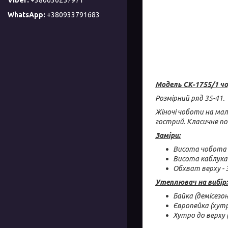
+380933791683
Модель СК-1755/1 чо
Розмірний ряд 35-41.
Жіночі чоботи на мал
гострий. Класичне п
Заміри:
Висота чобота 
Висота каблука 
Обхват верху - 3
Утеплювач на вибір:
Байка (демісезо
Європейка (хутр
Хутро до верху 