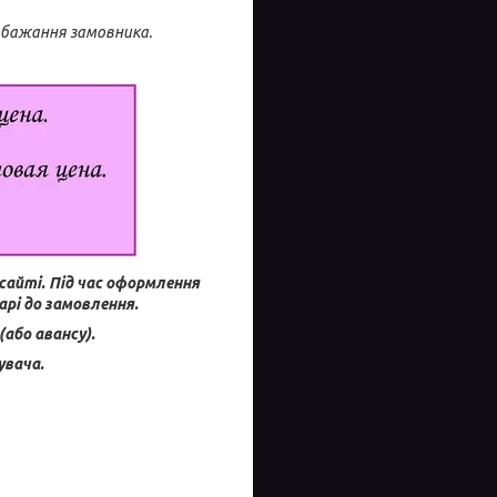
побажання замовника.
сайті.
Під час оформлення
рі до замовлення.
або авансу).
увача.