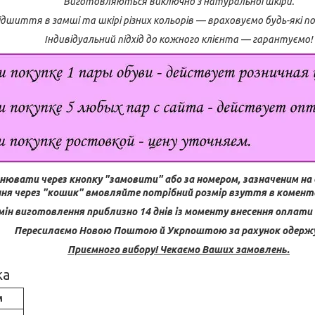
Виготовляються виключно з натуральної шкіри.
дшиття в замші та шкірі різних кольорів — враховуємо будь-які 
Індивідуальний підхід до кожного клієнта — гарантуємо!
нювати через кнопку "замовити" або за номером, зазначеним на 
ня через "кошик" вмовляйте потрібний розмір взуття в комента
мін виготовлення приблизно 14 днів із моменту внесення оплати (
Пересилаємо Новою Поштою й Укрпоштою за рахунок одерж
Приємного вибору! Чекаємо Ваших замовлень.
ка
м