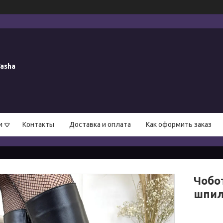
asha
и
Контакты
Доставка и оплата
Как оформить заказ
Чобот
шпил