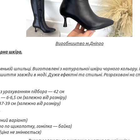
Виробництво м.Дніпро
рна шкіра.
енькій шпильці. Виготовлені з натуральної шкіри чорного кольору. 
ошиття завжди в моді. Дуже ефектні та стильні. Розраховані на 
з урахуванням підбора — 42 см
— 6-6,5 см (залежно від розміру)
7-39 см (залежно від розміру)
нний варіант)
о по щиколотку, гомілка — байка)
(ціна не змінюється)