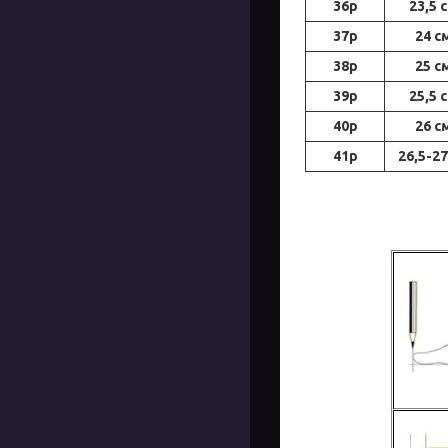
36р
23,5 
37р
24 с
38р
25 с
39р
25,5 
40р
26 с
41р
26,5-27