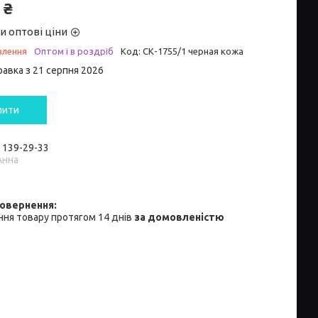
 ₴
и оптові ціни
влення
Оптом і в роздріб
Код:
СК-1755/1 черная кожа
равка з 21 серпня 2026
пити
) 139-29-33
Анна
ня товару протягом 14 днів
за домовленістю