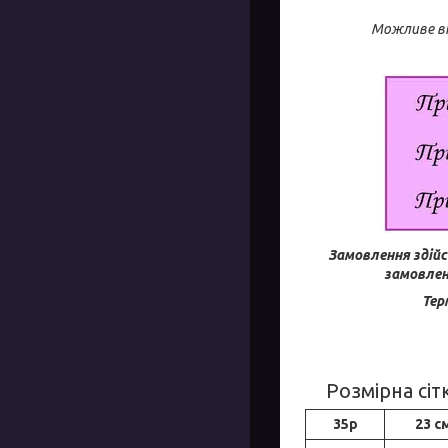
Можливе ві
Замовлення здійс
замовлен
Тер
Розмірна сіт
35р
23 с