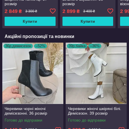
розмір
розмір
візо
2 849
2 899
2 9
₴
₴
3 300 ₴
3 400 ₴
Купити
Купити
Акційні пропозиції та новинки
36р,демисезон
–52%
39р,байка
–36%
Черевики чорні жіночі
Черевики жіночі шкіряні білі.
демісезонні. 36 розмір
Демісезон. 39 розмір
Готово до відправки
Готово до відправки