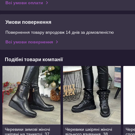
Всі умови оплати
Умови повернення
Повернення товару впродовж 14 днів за домовленістю
Всі умови повернення
Подібні товари компанії
Черевики зимові жіночі
Черевики шкіряні жіночі
Чере
шкіряні на танкетці. 37
вільного взування. 38
спор