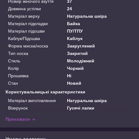
Розмір жіночого взуття
37
Довжина устілки
24
Матеріал верху
Натуральна шкіра
Матеріал підкладки
Байка
Матеріал підошви
ПУ/ТПУ
Каблук/Підошва
Каблук
Форма миска/носка
Закруглений
Тип носка
Закритий
Стиль
Молодіжний
Колір
Чорний
Прошивка
Ні
Стан
Новий
Користувальницькі характеристики
Матеріал виготовлення
Натуральна шкіра
Візерунок
Гусячі лапки
Приховати