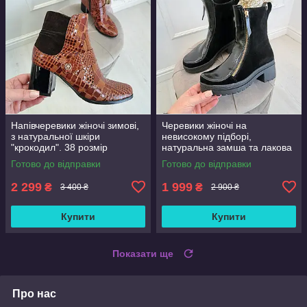
Напівчеревики жіночі зимові,
Черевики жіночі на
з натуральної шкіри
невисокому підборі,
"крокодил". 38 розмір
натуральна замша та лакова
шкіра. 36 розмір
Готово до відправки
Готово до відправки
2 299
1 999
₴
₴
3 400 ₴
2 900 ₴
Купити
Купити
Показати ще
Про нас