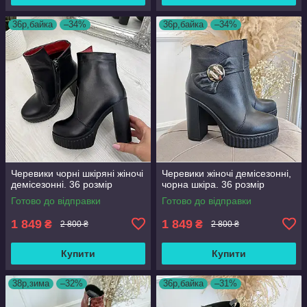
36р,байка
–34%
36р,байка
–34%
Черевики чорні шкіряні жіночі
Черевики жіночі демісезонні,
демісезонні. 36 розмір
чорна шкіра. 36 розмір
Готово до відправки
Готово до відправки
1 849
1 849
₴
₴
2 800 ₴
2 800 ₴
Купити
Купити
38р,зима
–32%
36р,байка
–31%