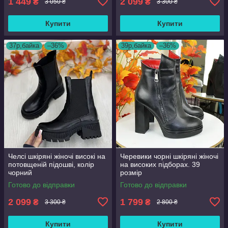
1 449
2 099
₴
₴
3 050 ₴
3 300 ₴
Купити
Купити
37р,байка
–36%
39р,байка
–36%
Челсі шкіряні жіночі високі на
Черевики чорні шкіряні жіночі
потовщеній підошві, колір
на високих підборах. 39
чорний
розмір
Готово до відправки
Готово до відправки
2 099
1 799
₴
₴
3 300 ₴
2 800 ₴
Купити
Купити