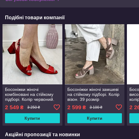
Подібні товари компанії
Босоніжки жіночі
Босоніжки жіночі замшеві
Босо
комбіновані на стійкому
на стійкому підборі. Колір
висо
підборі. Колір червоний.
візон. 39 розмір
колі
39 розмір
2 549
2 599
2 2
₴
₴
3 250 ₴
3 100 ₴
Купити
Купити
Акційні пропозиції та новинки