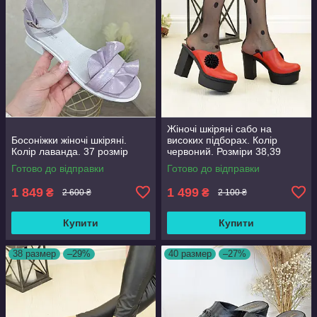
Жіночі шкіряні сабо на
Босоніжки жіночі шкіряні.
високих підборах. Колір
Колір лаванда. 37 розмір
червоний. Розміри 38,39
Готово до відправки
Готово до відправки
1 849
1 499
₴
₴
2 600 ₴
2 100 ₴
Купити
Купити
38 размер
–29%
40 размер
–27%