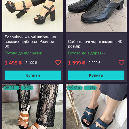
Босоніжки жіночі шкіряні на
високих підборах. Розміри :
Сабо жіночі чорні шкіряні. 40
38
розмір
Готово до відправки
Готово до відправки
1 499
1 599
₴
₴
2 100 ₴
2 200 ₴
Купити
Купити
36-41р.
–27%
36-41р.
–27%