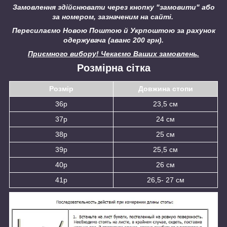
Замовлення здійснювати через кнопку "замовити" або
за номером, зазначеним на сайті.
Пересилаємо Новою Поштою й Укрпоштою за рахунок
одержувача (аванс 200 грн).
Приємного вибору! Чекаємо Ваших замовлень.
Розмірна сітка
Розмір
Довжина стопи
36р
23,5 см
37р
24 см
38р
25 см
39р
25,5 см
40р
26 см
41р
26,5- 27 см