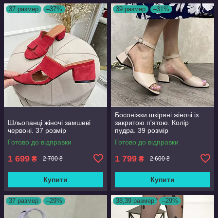
37 размер
–37%
39 размер
–31%
Босоніжки шкіряні жіночі із
Шльопанці жіночі замшеві
закритою п'ятою. Колір
червоні. 37 розмір
пудра. 39 розмір
Готово до відправки
Готово до відправки
1 699
1 799
₴
₴
2 700 ₴
2 600 ₴
Купити
Купити
37 размер
–29%
38,39 размер
–29%