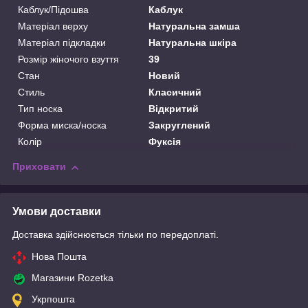
Каблук/Підошва
Каблук
Матеріал верху
Натуральна замша
Матеріал підкладки
Натуральна шкіра
Розмір жіночого взуття
39
Стан
Новий
Стиль
Класичний
Тип носка
Відкритий
Форма миска/носка
Закруглений
Колір
Фуксія
Приховати
Умови доставки
Доставка здійснюється тільки по передоплаті.
Нова Пошта
Магазини Rozetka
Укрпошта