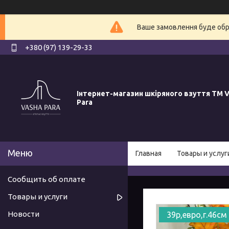
Ваше замовлення буде обро
+380 (97) 139-29-33
Інтернет-магазин шкіряного взуття ТМ V
Para
Главная
Товары и услуг
Сообщить об оплате
Товары и услуги
Новости
39р,евро,г.46см