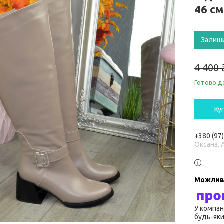
46 см
Залиш
4 400 
Готово д
Ку
+380 (97
Оксана, 
У компан
будь-яки