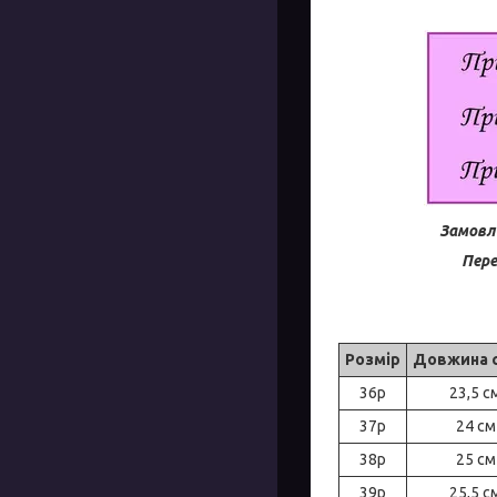
Замовле
Пере
Розмір
Довжина 
36р
23,5 с
37р
24 см
38р
25 см
39р
25,5 с