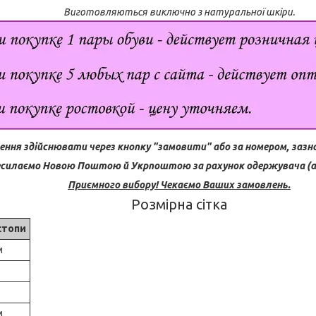
Виготовляються виключно з натуральної шкіри.
ння здійснювати через кнопку "замовити" або за номером, зазн
силаємо Новою Поштою й Укрпоштою за рахунок одержувача (ав
Приємного вибору! Чекаємо Ваших замовлень.
Розмірна сітка
стопи
м
м