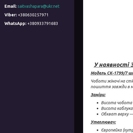
saitvashapara@ukr.net
+380630257971
+380933791683
У наявності 3
Модель СК-1799/7 шк
Чоботи жіночі на сті
пошиття завжди в мо
Заміри:
Висота чобота з
Висота каблука 
Обхват верху 
Утеплювач:
Європейка (хутр