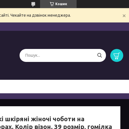
Кошик
сайті. Чекайте на дзвінок менеджера.
і шкіряні жіночі чоботи на
рах. Колір візон. 39 розмір, гомілка