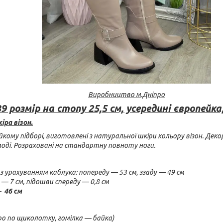
Виробництво
м.Дніпро
9 розмір на стопу 25,5 см, усередині європейка
іра візон.
йкому підборі, виготовлені з натуральної шкіри кольору візон. Деко
ді. Розраховані на стандартну повноту ноги.
 урахуванням каблука: попереду — 53 см, ззаду — 49 см
— 7 см, підошви спереду — 0,8 см
—
46 см
о по щиколотку, гомілка — байка)