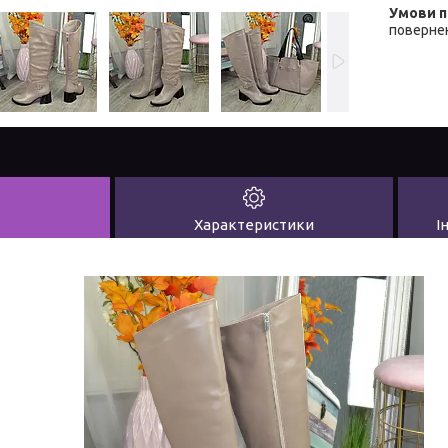
повернен
Характеристики
І