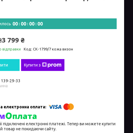
0
0
0
0
0
0
0
0
илось
3 799 ₴
₴
о відправки
Код:
СК-1799/7 кожа визон
пити
Купити з
) 139-29-33
Анна
ії підключені електронні платежі. Тепер ви можете купити
й товар не покидаючи сайту.