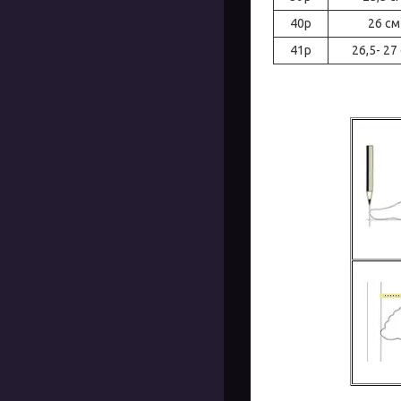
40р
26 см
41р
26,5- 27