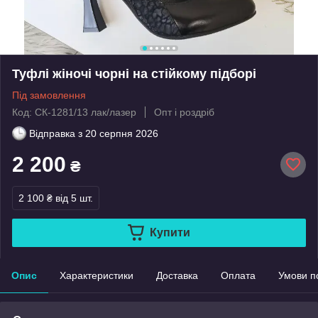
Туфлі жіночі чорні на стійкому підборі
Під замовлення
Код: СК-1281/13 лак/лазер
Опт і роздріб
Відправка з
20 серпня 2026
2 200
₴
2 100 ₴
від 5 шт.
Купити
Опис
Характеристики
Доставка
Оплата
Умови п