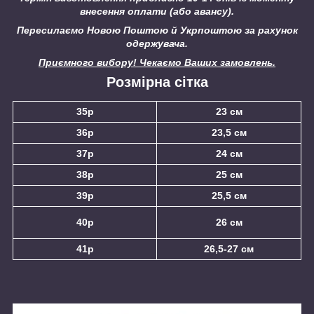
внесення оплати (або авансу).
Пересилаємо Новою Поштою й Укрпоштою за рахунок
одержувача.
Приємного вибору! Чекаємо Ваших замовлень.
Розмірна сітка
35р
23 см
36р
23,5 см
37р
24 см
38р
25 см
39р
25,5 см
40р
26 см
41р
26,5-27 см