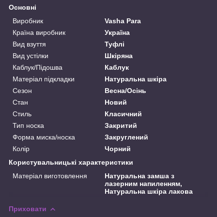
Основні
Виробник
Vasha Para
Країна виробник
Україна
Вид взуття
Туфлі
Вид устілки
Шкіряна
Каблук/Підошва
Каблук
Матеріал підкладки
Натуральна шкіра
Сезон
Весна/Осінь
Стан
Новий
Стиль
Класичний
Тип носка
Закритий
Форма миска/носка
Закруглений
Колір
Чорний
Користувальницькі характеристики
Матеріал виготовлення
Натуральна замша з
лазерним напиленням,
Натуральна шкіра лакова
Приховати