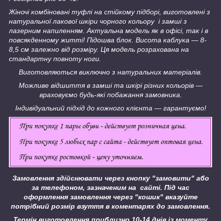
Жіночі комбіновані туфлі на стійкому підборі, виготовлені з
натуральної лакової шкіри чорного кольору і замші з
лазерним напиленням. Актуальна модель як в офісі, так і в
повсякденному житті! Підошва блок. Висота каблука — 8-
8,5 см залежно від розміру. Ця модель розрахована на
стандартну повноту ноги.
Виготовляються виключно з натуральних матеріалів.
Можливе відшиття в замші та шкірі різних кольорів —
враховуємо будь-які побажання замовника.
Індивідуальний підхід до кожного клієнта — гарантуємо!
Замовлення здійснювати через кнопку "замовити" або
за телефоном, зазначеним на сайті.
Під час
оформлення замовлення через "кошик" вказуйте
потрібний розмір взуття в коментарях до замовлення.
Термін виготовлення приблизно 10-14 днів із моменту