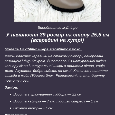
Виробництво м.Дніпро
У наявності 39 розмір на стопу 25,5 см
(всередині на хутрі)
Модель СК-1508/2 шкіра візон/пітон моко.
Жіночі класичні черевики на стійкому підборі, декоровані
ремінцем і фурнітурою. Виготовлені з натуральної шкіри
кольору візон і натуральної шкіри з принтом пітон, колір
моко. Акуратні, добре сидять на ніжці. Класичне пошиття
завжди в моді. Підошва блок. Розраховані на стандартну
повноту ноги.
Заміри:
Висота з урахуванням підбора — 22 см
Висота каблука — 7 см, підошви спереду — 1 см
Обхват верху — 27 см