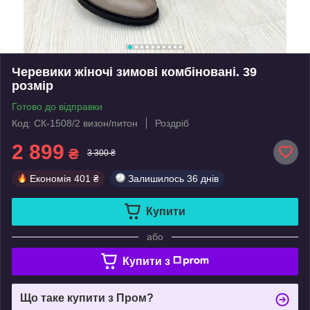
Черевики жіночі зимові комбіновані. 39
розмір
Готово до відправки
Код: СК-1508/2 визон/питон
Роздріб
2 899
₴
3 300 ₴
Економія
401 ₴
Залишилось
36 днів
Купити
або
Купити з
Що таке купити з Пром?