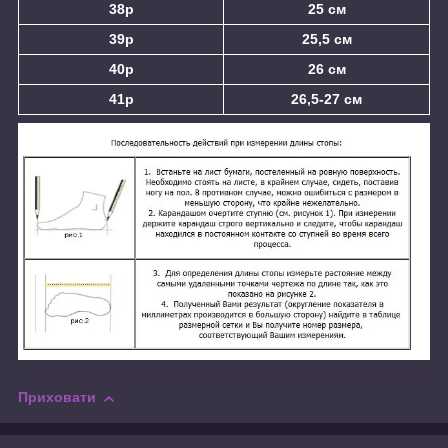
38р
25 см
39р
25,5 см
40р
26 см
41р
26,5-27 см
Приховати