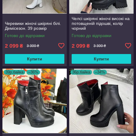
Челсі шкіряні жіночі високі на
Черевики жіночі шкіряні білі.
потовщеній підошві, колір
Демісезон. 39 розмір
чорний
Готово до відправки
Готово до відправки
2 099
2 099
₴
₴
3 300 ₴
3 300 ₴
Купити
Купити
39р,байка
–36%
36р,байка
–34%