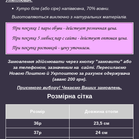
Утеплювач:
Хутро біле (або сіре) напіввовна, 70% вовни.
Виготовляються виключно з натуральних матеріалів.
Замовлення здійснювати через кнопку "замовити" або
за телефоном, зазначеним на сайті.
Пересилаємо
Новою Поштою й Укрпоштою за рахунок одержувача
(аванс 200 грн).
Приємного вибору! Чекаємо Ваших замовлень.
Розмірна сітка
Розмір
Довжина стопи
36р
23,5 см
37р
24 см