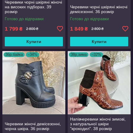
Черевики чорні шкіряні жіночі
на високих підборах. 39
Черевики чорні шкіряні жіночі
розмір
демісезонні. 36 розмір
Готово до відправки
Готово до відправки
1 799
1 849
₴
₴
2 800 ₴
2 800 ₴
Купити
Купити
36р,байка
–34%
38р,зима
–32%
Напівчеревики жіночі зимові,
Черевики жіночі демісезонні,
з натуральної шкіри
чорна шкіра. 36 розмір
"крокодил". 38 розмір