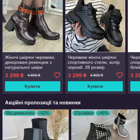
Жіночі шкіряні черевики,
Черевики жіночі шкіряні
Чере
декоровані ремінцем з
спортивного стилю, колір
спор
натуральної шкіри
чорний. 39 розмір
біли
"крокодил". 39 розмір
3 299
3 299
3 2
₴
₴
4 800 ₴
4 800 ₴
Купити
Купити
Акційні пропозиції та новинки
36р,демисезон
–52%
37р,байка
–45%