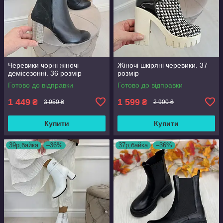
Черевики чорні жіночі
Жіночі шкіряні черевики. 37
демісезонні. 36 розмір
розмір
Готово до відправки
Готово до відправки
1 449
1 599
₴
₴
3 050 ₴
2 900 ₴
Купити
Купити
39р,байка
–36%
37р,байка
–36%