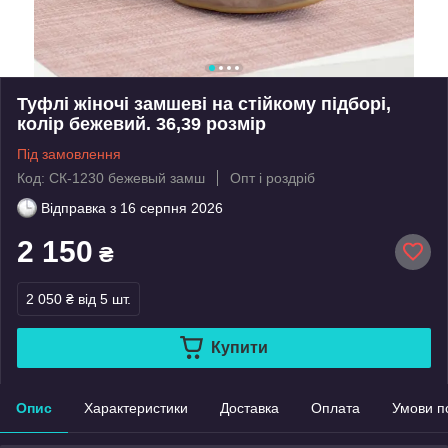
Туфлі жіночі замшеві на стійкому підборі,
колір бежевий. 36,39 розмір
Під замовлення
Код: СК-1230 бежевый замш
Опт і роздріб
Відправка з
16 серпня 2026
2 150
₴
2 050 ₴
від 5 шт.
Купити
Опис
Характеристики
Доставка
Оплата
Умови п