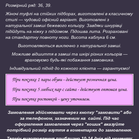
Розмірний ряд: 36, 39.
Жіночі туфлі на стійких підборах, виготовлені в класичному
стилі — чудовий офісний варіант. Виготовлені з
натуральної замші бежевого кольору. Завдяки шнурівці
підійдуть на ніжку з підйомом. Підошва лита. Розраховані
на стандартну повноту ноги. Висота каблука 6 см.
Виготовляються виключно з натуральної замші.
Можливе відшиття в замші та шкірі різних кольорів —
враховуємо будь-які побажання замовника.
Індивідуальний підхід до кожного клієнта — гарантуємо!
Замовлення здійснювати через кнопку "замовити" або
за телефоном, зазначеним на сайті.
Під час
оформлення замовлення через "кошик" вказуйте
потрібний розмір взуття в коментарях до замовлення.
Термін виготовлення приблизно 10-14 днів від моменту