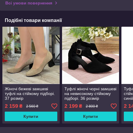
Всі умови повернення
Подібні товари компанії
Жіночі бежеві замшеві
Туфлі жіночі чорні замшеві
Туфл
туфлі на стійкому підборі.
на невисокому стійкому
стій
37 розмір
підборі. 36 розмір
сині
2 159
2 199
2 1
₴
₴
2 560 ₴
2 800 ₴
Купити
Купити