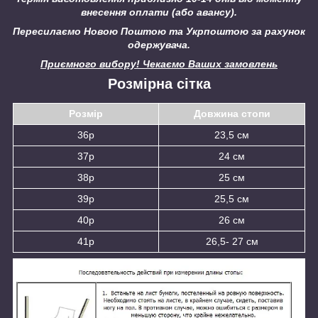
внесення оплати (або авансу).
Пересилаємо Новою Поштою та Укрпоштою за рахунок
одержувача.
Приємного вибору! Чекаємо Ваших замовлень
Розмірна сітка
Розмір
Довжина стопи
36р
23,5 см
37р
24 см
38р
25 см
39р
25,5 см
40р
26 см
41р
26,5- 27 см