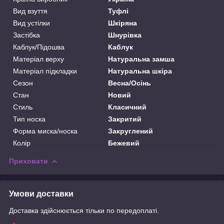
Вид взуття
Туфлі
Вид устілки
Шкіряна
Застібка
Шнурівка
Каблук/Підошва
Каблук
Матеріал верху
Натуральна замша
Матеріал підкладки
Натуральна шкіра
Сезон
Весна/Осінь
Стан
Новий
Стиль
Класичний
Тип носка
Закритий
Форма миска/носка
Закруглений
Колір
Бежевий
Приховати
Умови доставки
Доставка здійснюється тільки по передоплаті.