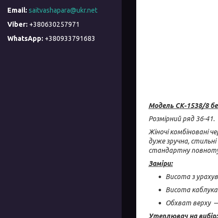
saitvashapara@ukr.net
+380630257971
+380933791683
Модель СК-1538/8 б
Розмірний ряд 36-41.
Жіночі комбіновані ч
дуже зручна, стильні
стандартну повноту
Заміри:
Висота з ураху
Висота каблука 
Обхват верху — 
Утеплювач на вибір: