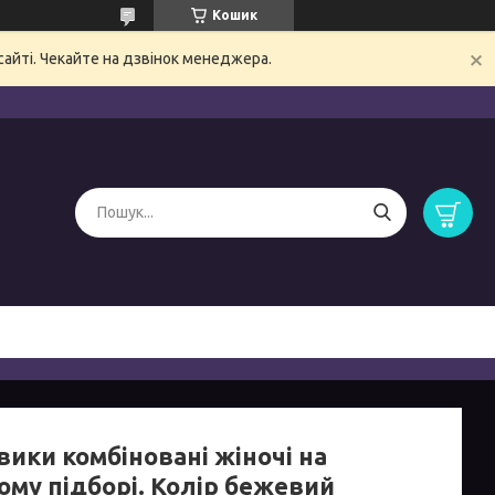
Кошик
сайті. Чекайте на дзвінок менеджера.
вики комбіновані жіночі на
ому підборі. Колір бежевий