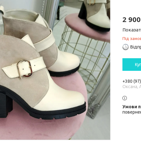
2 900
Показат
Під замо
Відп
Ку
+380 (97
Оксана, 
повернен