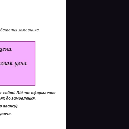
побажання замовника.
а сайті.
Під час оформлення
ях до замовлення.
 авансу).
увача.