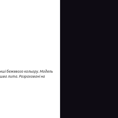
амші бежевого кольору.
Модель
шва лита. Розраховані на