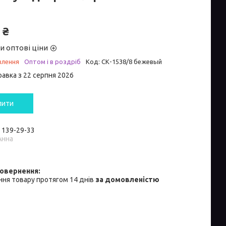
 ₴
и оптові ціни
влення
Оптом і в роздріб
Код:
СК-1538/8 бежевый
равка з 22 серпня 2026
пити
) 139-29-33
Анна
ня товару протягом 14 днів
за домовленістю