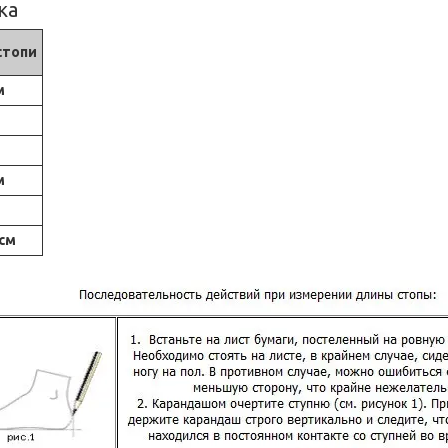
ка
стопи
м
м
 см