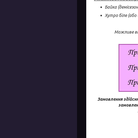
Байка (демісезо
Хутро біле (або 
Можливе ві
Замовлення здійсн
замовлен