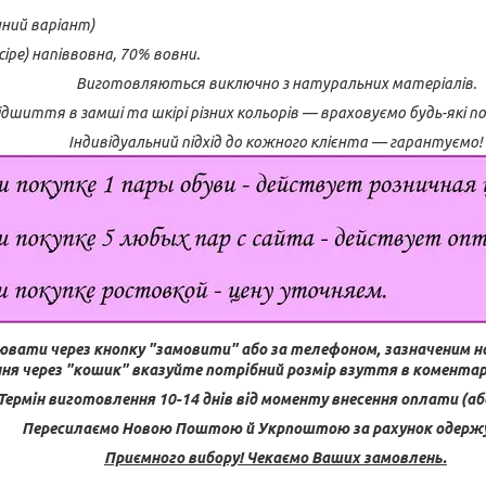
нний варіант)
сіре) напіввовна, 70% вовни.
Виготовляються виключно з натуральних матеріалів.
дшиття в замші та шкірі різних кольорів — враховуємо будь-які 
Індивідуальний підхід до кожного клієнта — гарантуємо!
ювати через кнопку "замовити" або за телефоном, зазначеним н
ня через "кошик" вказуйте потрібний розмір взуття в коментар
Термін виготовлення 10-14 днів від моменту внесення оплати (або
Пересилаємо Новою Поштою й Укрпоштою за рахунок одерж
Приємного вибору! Чекаємо Ваших замовлень.