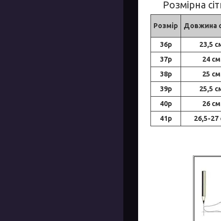
Розмірна сіт
Розмір
Довжина 
36р
23,5 с
37р
24 см
38р
25 см
39р
25,5 с
40р
26 см
41р
26,5-27