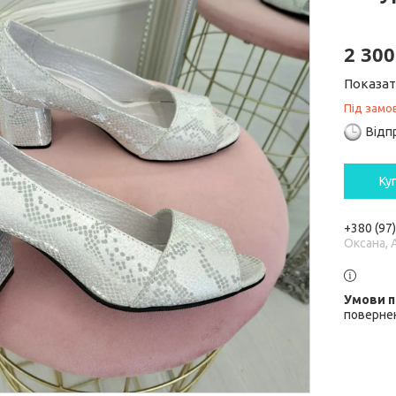
2 300
Показат
Під замо
Відп
Ку
+380 (97
Оксана, 
повернен