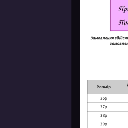
Замовлення здійсн
замовлен
Розмір
36р
37р
38р
39р