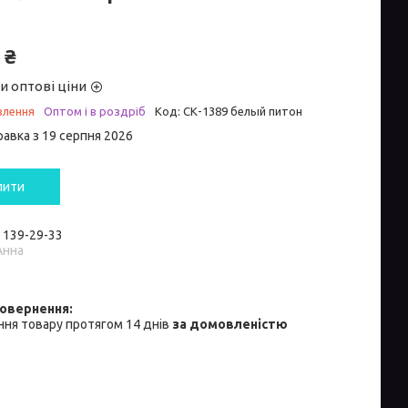
 ₴
и оптові ціни
влення
Оптом і в роздріб
Код:
СК-1389 белый питон
равка з 19 серпня 2026
пити
) 139-29-33
Анна
ня товару протягом 14 днів
за домовленістю