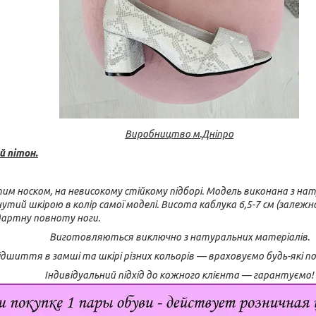
Виробництво м.Дніпро
й пітон.
итим носком, на невисокому стійкому підборі. Модель виконана з на
тий шкірою в колір самої моделі. Висота каблука 6,5-7 см (залежно 
дартну повноту ноги.
Виготовляються виключно з натуральних матеріалів.
дшиття в замші та шкірі різних кольорів — враховуємо будь-які 
Індивідуальний підхід до кожного клієнта — гарантуємо!