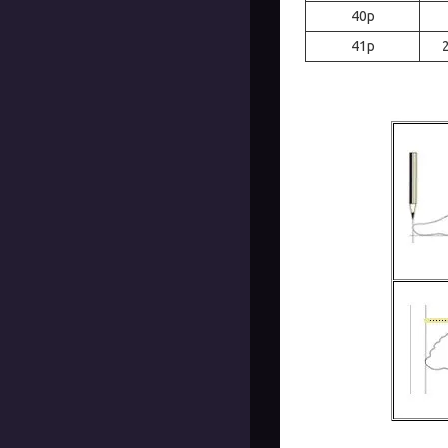
40р
41р
2