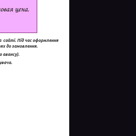
а сайті.
Під час оформлення
ях до замовлення.
 авансу).
увача.