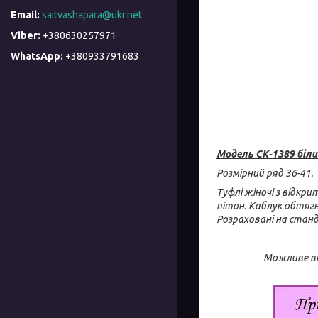
saitvashapara@ukr.net
+380630257971
+380933791683
Модель СК-1389 біли
Розмірний ряд 36-41.
Туфлі жіночі з відкр
пітон. Каблук обтягну
Розраховані на стан
Можливе ві