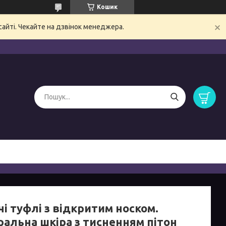
Кошик
сайті. Чекайте на дзвінок менеджера.
і туфлі з відкритим носком.
ральна шкіра з тисненням пітон