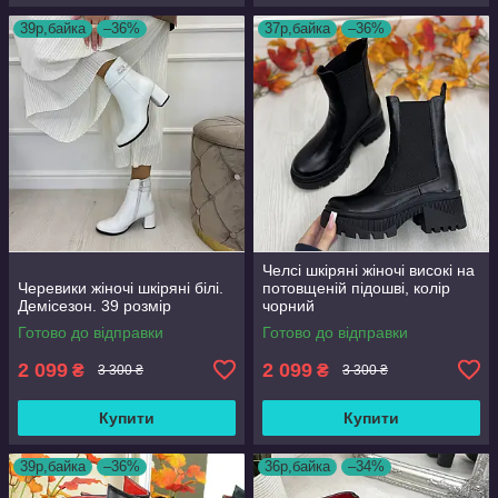
39р,байка
–36%
37р,байка
–36%
Челсі шкіряні жіночі високі на
Черевики жіночі шкіряні білі.
потовщеній підошві, колір
Демісезон. 39 розмір
чорний
Готово до відправки
Готово до відправки
2 099
2 099
₴
₴
3 300 ₴
3 300 ₴
Купити
Купити
39р,байка
–36%
36р,байка
–34%