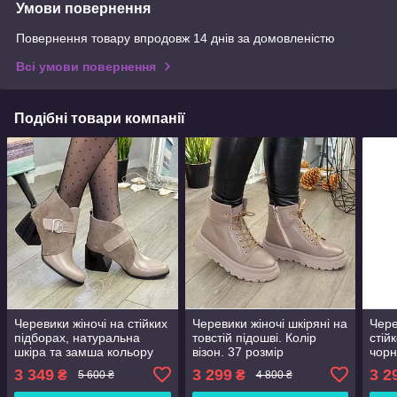
Умови повернення
Повернення товару впродовж 14 днів за домовленістю
Всі умови повернення
Подібні товари компанії
Черевики жіночі на стійких
Черевики жіночі шкіряні на
Чере
підборах, натуральна
товстій підошві. Колір
стій
шкіра та замша кольору
візон. 37 розмір
чорн
візон. 41 розмір
3 349
3 299
3 2
₴
₴
5 600 ₴
4 800 ₴