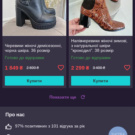
Напівчеревики жіночі зимові,
Черевики жіночі демісезонні,
з натуральної шкіри
чорна шкіра. 36 розмір
"крокодил". 38 розмір
Готово до відправки
Готово до відправки
1 849
2 299
₴
₴
2 800 ₴
3 400 ₴
Купити
Купити
Показати ще
Про нас
97% позитивних з 101 відгука за рік