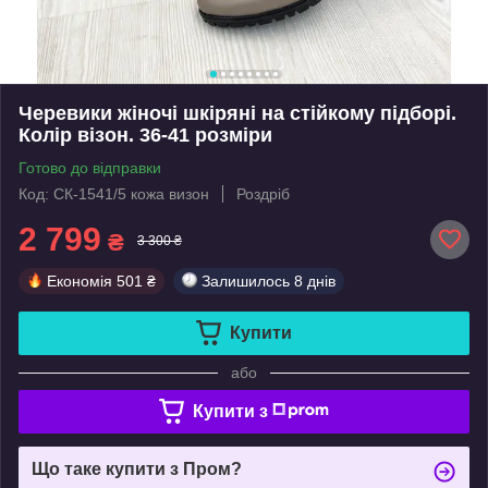
Черевики жіночі шкіряні на стійкому підборі.
Колір візон. 36-41 розміри
Готово до відправки
Код: СК-1541/5 кожа визон
Роздріб
2 799
₴
3 300 ₴
Економія
501 ₴
Залишилось
8 днів
Купити
або
Купити з
Що таке купити з Пром?