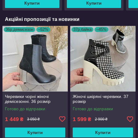
Купити
Купити
Акційні пропозиції та новинки
36р,демисезон
–52%
37р,байка
–45%
Черевики чорні жіночі
Жіночі шкіряні черевики. 37
демісезонні. 36 розмір
розмір
Готово до відправки
Готово до відправки
1 449
1 599
₴
₴
3 050 ₴
2 900 ₴
Купити
Купити