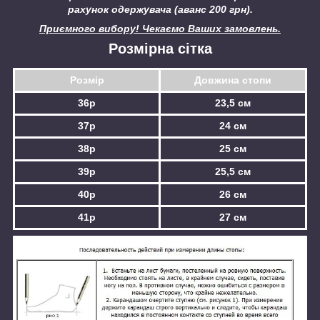
рахунок одержувача (аванс 200 грн).
Приємного вибору! Чекаємо Ваших замовлень.
Розмірна сітка
Розмір
Довжина стопи
36р
23,5 см
37р
24 см
38р
25 см
39р
25,5 см
40р
26 см
41р
27 см