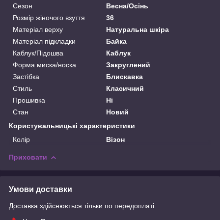
Сезон
Весна/Осінь
Розмір жіночого взуття
36
Матеріал верху
Натуральна шкіра
Матеріал підкладки
Байка
Каблук/Підошва
Каблук
Форма миска/носка
Закруглений
Застібка
Блискавка
Стиль
Класичний
Прошивка
Ні
Стан
Новий
Користувальницькі характеристики
Колір
Візон
Приховати
Умови доставки
Доставка здійснюється тільки по передоплаті.