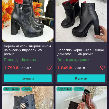
Черевики чорні шкіряні жіночі
на високих підборах. 39
Черевики чорні шкіряні жіночі
розмір
демісезонні. 36 розмір
Готово до відправки
Готово до відправки
1 799
1 849
₴
₴
2 800 ₴
2 800 ₴
Купити
Купити
36р,байка
–34%
38р,зима
–32%