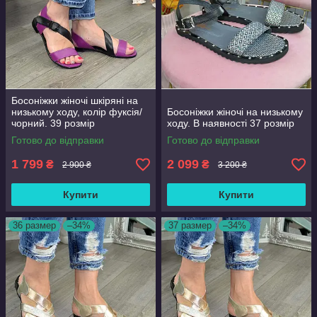
Босоніжки жіночі шкіряні на
низькому ходу, колір фуксія/
Босоніжки жіночі на низькому
чорний. 39 розмір
ходу. В наявності 37 розмір
Готово до відправки
Готово до відправки
1 799
2 099
₴
₴
2 900 ₴
3 200 ₴
Купити
Купити
36 размер
–34%
37 размер
–34%