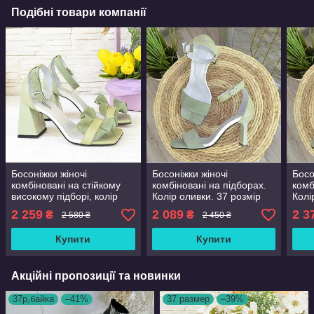
Подібні товари компанії
Босоніжки жіночі
Босоніжки жіночі
Босо
комбіновані на стійкому
комбіновані на підборах.
комб
високому підборі, колір
Колір оливки. 37 розмір
Колі
оливка. 36 розмір
2 259
2 089
2 3
₴
₴
2 580 ₴
2 450 ₴
Купити
Купити
Акційні пропозиції та новинки
37р,байка
–41%
37 размер
–39%