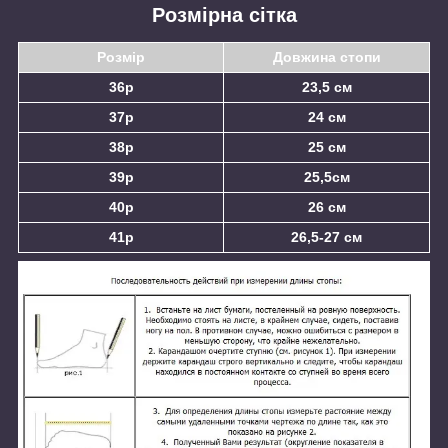
Розмірна сітка
Розмір
Довжина стопи
36р
23,5 см
37р
24 см
38р
25 см
39р
25,5см
40р
26 см
41р
26,5-27 см