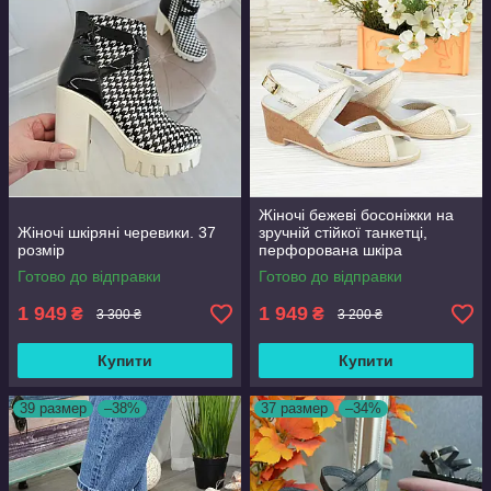
Жіночі бежеві босоніжки на
Жіночі шкіряні черевики. 37
зручній стійкої танкетці,
розмір
перфорована шкіра
натуральна. 37 розмір
Готово до відправки
Готово до відправки
1 949
1 949
₴
₴
3 300 ₴
3 200 ₴
Купити
Купити
39 размер
–38%
37 размер
–34%