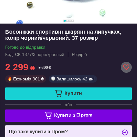
Босоніжки спортивні шкіряні на липучках,
колір чорний/червоний. 37 розмір
Готово до відправки
Код: СК-1377/3 черн/красный
Роздріб
2 299
₴
3 200 ₴
Економія
901 ₴
Залишилось
42 дні
Купити
або
Купити з
Що таке купити з Пром?