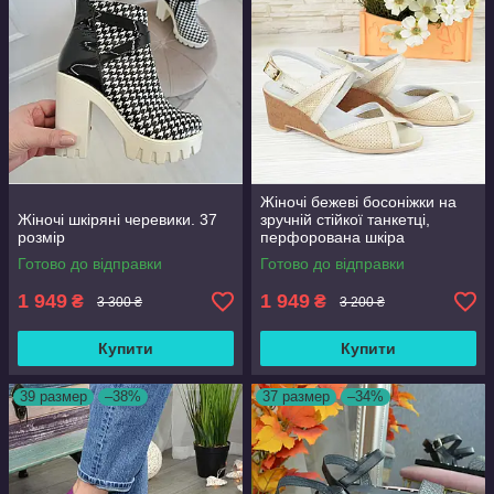
Жіночі бежеві босоніжки на
Жіночі шкіряні черевики. 37
зручній стійкої танкетці,
розмір
перфорована шкіра
натуральна. 37 розмір
Готово до відправки
Готово до відправки
1 949
1 949
₴
₴
3 300 ₴
3 200 ₴
Купити
Купити
39 размер
–38%
37 размер
–34%