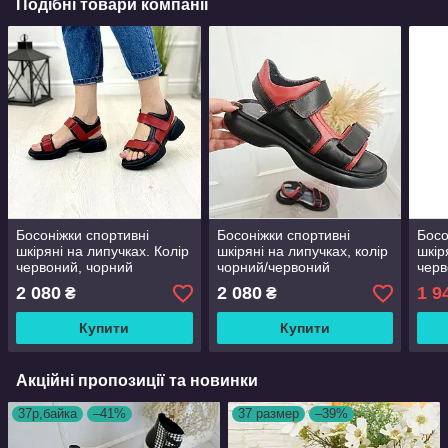
Подібні товари компанії
Босоніжки спортивні
Босоніжки спортивні
Босо
шкіряні на липучках. Колір
шкіряні на липучках, колір
шкір
червоний, чорний
чорний/червоний
черв
2 080
2 080
1 9
₴
₴
Купити
Купити
Акційні пропозиції та новинки
37р,байка
–41%
37 размер
–39%