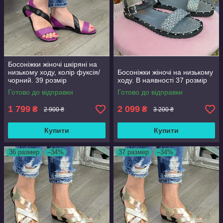
Босоніжки жіночі шкіряні на
низькому ходу, колір фуксія/
Босоніжки жіночі на низькому
чорний. 39 розмір
ходу. В наявності 37 розмір
Готово до відправки
Готово до відправки
1 799
2 099
₴
₴
2 900 ₴
3 200 ₴
Купити
Купити
36 размер
–34%
37 размер
–34%