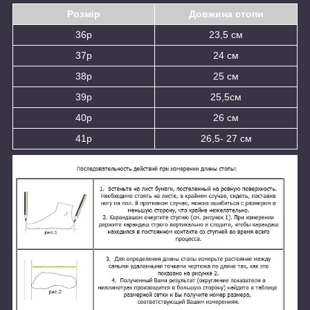
Розмір
Довжина стопи
36р
23,5 см
37р
24 см
38р
25 см
39р
25,5см
40р
26 см
41р
26,5- 27 см