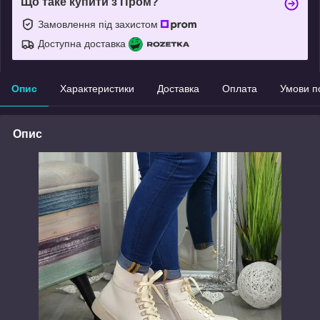
Що таке купити з Пром?
Замовлення під захистом
Доступна доставка
Опис
Характеристики
Доставка
Оплата
Умови п
Опис