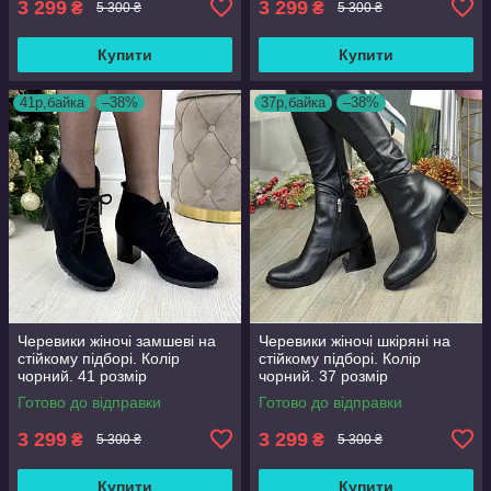
3 299
3 299
₴
₴
5 300 ₴
5 300 ₴
Купити
Купити
41р,байка
–38%
37р,байка
–38%
Черевики жіночі замшеві на
Черевики жіночі шкіряні на
стійкому підборі. Колір
стійкому підборі. Колір
чорний. 41 розмір
чорний. 37 розмір
Готово до відправки
Готово до відправки
3 299
3 299
₴
₴
5 300 ₴
5 300 ₴
Купити
Купити