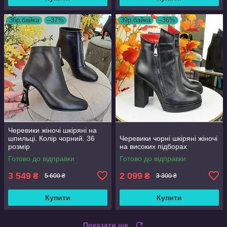
36р,байка
–37%
39р,байка
–36%
Черевики жіночі шкіряні на
шпильці. Колір чорний. 36
Черевики чорні шкіряні жіночі
розмір
на високих підборах
Готово до відправки
Готово до відправки
3 549
2 099
₴
₴
5 600 ₴
3 300 ₴
Купити
Купити
Показати ще