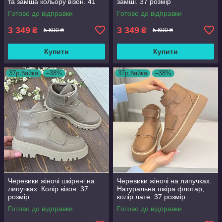
та замша кольору візон. 41
замші. 37 розмір
розмір
Готово до відправки
Готово до відправки
3 349
3 349
₴
₴
5 600 ₴
5 600 ₴
Купити
Купити
37р,байка
–38%
37р,байка
–38%
Черевики жіночі шкіряні на
Черевики жіночі на липучках.
липучках. Колір візон. 37
Натуральна шкіра флотар,
розмір
колір лате. 37 розмір
Готово до відправки
Готово до відправки