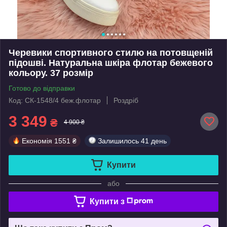
Черевики спортивного стилю на потовщеній
підошві. Натуральна шкіра флотар бежевого
кольору. 37 розмір
Готово до відправки
Код: СК-1548/4 беж.флотар
Роздріб
3 349
₴
4 900 ₴
Економія
1551 ₴
Залишилось
41 день
Купити
або
Купити з