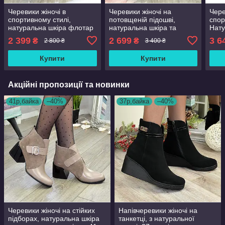
Черевики жіночі в
Черевики жіночі на
Чере
спортивному стилі,
потовщеній підошві,
спор
натуральна шкіра флотар
натуральна шкіра та
Нату
чорного кольору. 37
замша кольору візон. 37
коль
2 399
2 699
3 6
₴
₴
2 800 ₴
3 400 ₴
розмір
розмір
розм
Купити
Купити
Акційні пропозиції та новинки
41р,байка
–40%
37р,байка
–40%
Черевики жіночі на стійких
Напівчеревики жіночі на
підборах, натуральна шкіра
танкетці, з натуральної