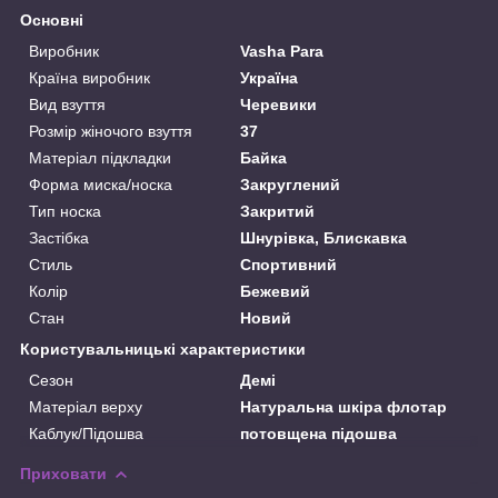
Основні
Виробник
Vasha Para
Країна виробник
Україна
Вид взуття
Черевики
Розмір жіночого взуття
37
Матеріал підкладки
Байка
Форма миска/носка
Закруглений
Тип носка
Закритий
Застібка
Шнурівка, Блискавка
Стиль
Спортивний
Колір
Бежевий
Стан
Новий
Користувальницькі характеристики
Сезон
Демі
Матеріал верху
Натуральна шкіра флотар
Каблук/Підошва
потовщена підошва
Приховати