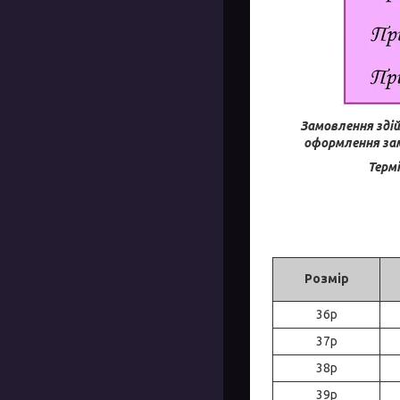
Замовлення здій
оформлення зам
Термі
Розмір
36р
37р
38р
39р