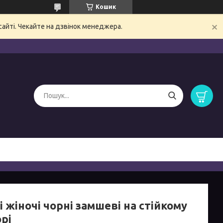
Кошик
сайті. Чекайте на дзвінок менеджера.
 жіночі чорні замшеві на стійкому
рі