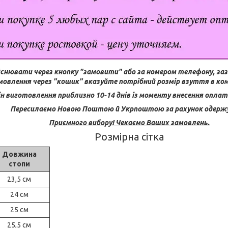
снювати через кнопку "замовити" або за номером телефону, заз
овлення через "кошик" вказуйте потрібний розмір взуття в ко
н виготовлення приблизно 10-14 днів із моменту внесення оплати
Пересилаємо Новою Поштою й Укрпоштою за рахунок одерж
Приємного вибору! Чекаємо Ваших замовлень.
Розмірна сітка
Довжина
стопи
23,5 см
24 см
25 см
25,5 см