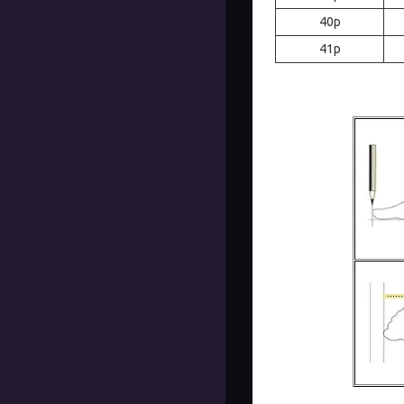
40р
41р