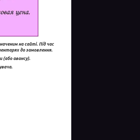
наченим на сайті.
Під час
ментарях до замовлення.
 (або авансу).
увача.