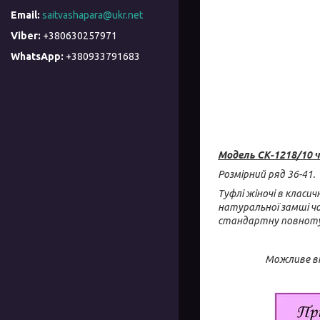
saitvashapara@ukr.net
+380630257971
+380933791683
Модель СК-1218/10 
Розмірний ряд 36-41.
Туфлі жіночі в класи
натуральної замші чо
стандартну повноту 
Можливе ві