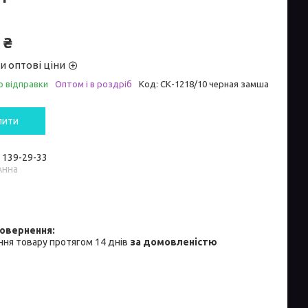
 ₴
и оптові ціни
о відправки
Оптом і в роздріб
Код:
СК-1218/10 черная замша
пити
) 139-29-33
Анна
ня товару протягом 14 днів
за домовленістю