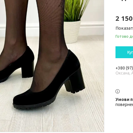
2 150
Показат
Готово д
Ку
+380 (97
Оксана, 
повернен