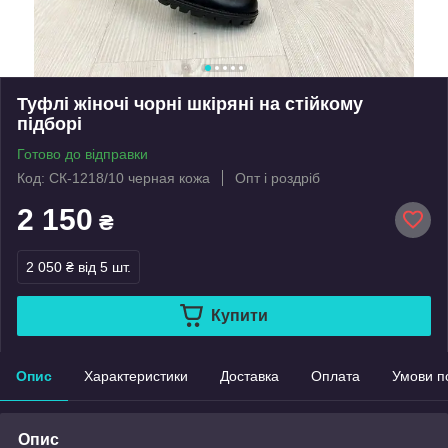
Туфлі жіночі чорні шкіряні на стійкому
підборі
Готово до відправки
Код: СК-1218/10 черная кожа
Опт і роздріб
2 150
₴
2 050 ₴
від 5 шт.
Купити
Опис
Характеристики
Доставка
Оплата
Умови п
Опис