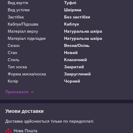
Вид взуття
Туфлі
Вид устілки
Шкіряна
Застібка
Без застібки
Каблук/Підошва
Каблук
Матеріал верху
Натуральна шкіра
Матеріал підкладки
Натуральна шкіра
Сезон
Весна/Осінь
Стан
Новий
Стиль
Класичний
Тип носка
Закритий
Форма миска/носка
Закруглений
Колір
Чорний
Приховати
Умови доставки
Доставка здійснюється тільки по передоплаті.
Нова Пошта