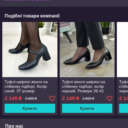
Подібні товари компанії
Туфлі шкіряні жіночі на
Туфлі жіночі шкіряні на
Туфл
стійкому підборі. Колір
стійкому підборі, колір
стій
синій. 37 розмір
чорний. Розміри 36-41
чорн
2 149
2 149
2 1
₴
₴
2 650 ₴
2 600 ₴
Купити
Купити
Про нас