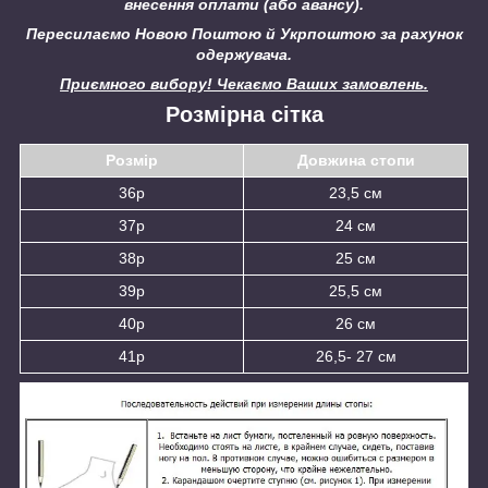
внесення оплати (або авансу).
Пересилаємо Новою Поштою й Укрпоштою за рахунок
одержувача.
Приємного вибору! Чекаємо Ваших замовлень.
Розмірна сітка
Розмір
Довжина стопи
36р
23,5 см
37р
24 см
38р
25 см
39р
25,5 см
40р
26 см
41р
26,5- 27 см