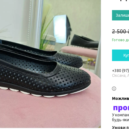
Залиш
2 500 
Готово д
Ку
+380 (97
Оксана, 
У компан
будь-яки