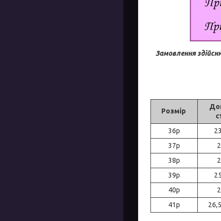
Замовлення здійсн
До
Розмір
с
36р
23
37р
2
38р
2
39р
25
40р
2
41р
26,5