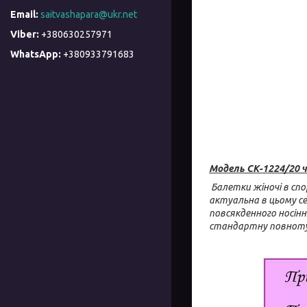
saitvashapara@ukr.net
+380630257971
+380933791683
Модель СК-1224/20 ч
Балетки жіночі в спо
актуальна в цьому сез
повсякденного носінн
стандартну повноту