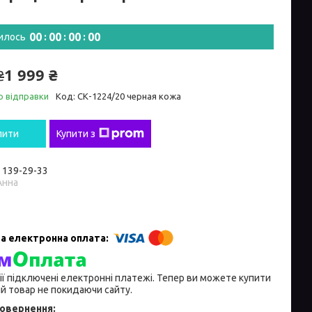
0
0
0
0
0
0
0
0
илось
1 999 ₴
₴
о відправки
Код:
СК-1224/20 черная кожа
пити
Купити з
) 139-29-33
Анна
ії підключені електронні платежі. Тепер ви можете купити
й товар не покидаючи сайту.