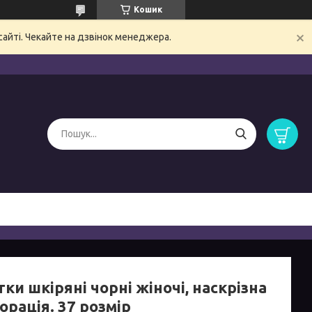
Кошик
сайті. Чекайте на дзвінок менеджера.
ки шкіряні чорні жіночі, наскрізна
рація. 37 розмір