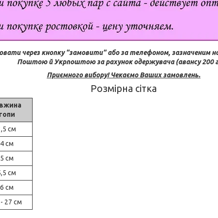
ювати через кнопку "замовити" або за телефоном, зазначеним н
Поштою й Укрпоштою за рахунок одержувача (авансу 200 г
Приємного вибору! Чекаємо Ваших замовлень.
Розмірна сітка
вжина
топи
,5 см
4 см
5 см
,5 см
6 см
- 27 см