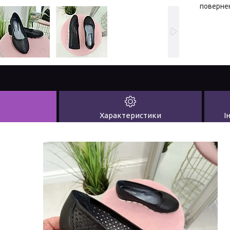
повернен
Характеристики
І