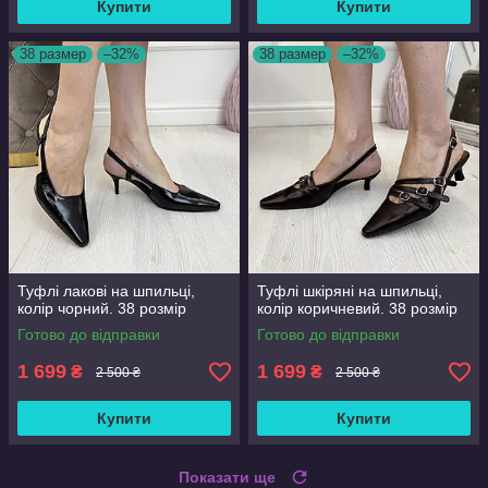
Купити
Купити
38 размер
–32%
38 размер
–32%
Туфлі лакові на шпильці,
Туфлі шкіряні на шпильці,
колір чорний. 38 розмір
колір коричневий. 38 розмір
Готово до відправки
Готово до відправки
1 699
1 699
₴
₴
2 500 ₴
2 500 ₴
Купити
Купити
Показати ще