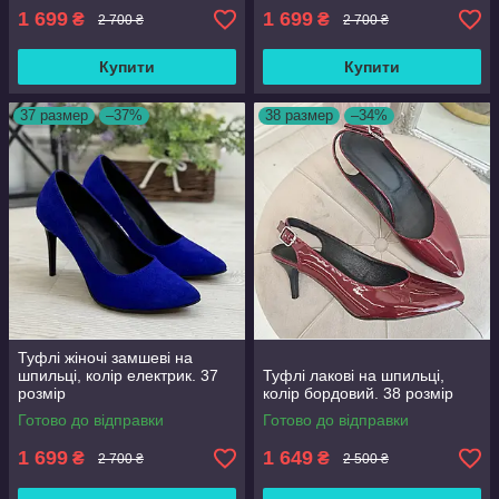
1 699
1 699
₴
₴
2 700 ₴
2 700 ₴
Купити
Купити
37 размер
–37%
38 размер
–34%
Туфлі жіночі замшеві на
шпильці, колір електрик. 37
Туфлі лакові на шпильці,
розмір
колір бордовий. 38 розмір
Готово до відправки
Готово до відправки
1 699
1 649
₴
₴
2 700 ₴
2 500 ₴