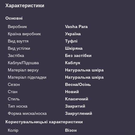
Характеристики
Основні
Виробник
Vasha Para
Країна виробник
Україна
Вид взуття
Туфлі
Вид устілки
Шкіряна
Застібка
Без застібки
Каблук/Підошва
Каблук
Матеріал верху
Натуральна шкіра
Матеріал підкладки
Натуральна шкіра
Сезон
Весна/Осінь
Стан
Новий
Стиль
Класичний
Тип носка
Закритий
Форма миска/носка
Закруглений
Користувальницькі характеристики
Колір
Візон