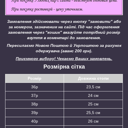
Замовлення здійснювати через кнопку "замовити" або
за номером, зазначеним на сайті.
Під час оформлення
замовлення через "кошик" вказуйте потрібний розмір
взуття в коментарі до замовлення.
Пересилаємо Новою Поштою й Укрпоштою за рахунок
одержувача (аванс 200 грн).
Приємного вибору! Чекаємо Ваших замовлень.
Розмірна сітка
Розмір
Довжина стопи
36р
23,5 см
37р
24 см
38р
25 см
39р
25,5 см
40р
26 см