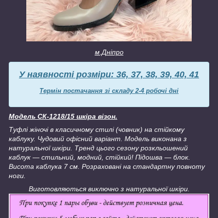
м.Дніпро
У наявності розміри: 36, 37, 38, 39, 40, 41
Термін постачання зі складу 2-4 робочі дні
Модель СК-1218/15 шкіра візон.
Туфлі жіночі в класичному стилі (човник) на стійкому
каблуку. Чудовий офісний варіант. Модель виконана з
натуральної шкіри. Тренд цього сезону розкльошений
каблук — стильний, модний, стійкий! Підошва — блок.
Висота каблука 7 см. Розраховані на стандартну повноту
ноги.
Виготовляються виключно з натуральної шкіри.