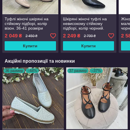
Туфлі жіночі шкіряні на
Шкіряні жіночі туфлі на
Жіно
стійкому підборі, колір
невисокому стійкому
мале
візон. 36-41 розміри
підборі, колір чорний.
чорн
Розміри 36-41
2 049
2 249
2 5
₴
₴
2 450 ₴
2 700 ₴
Купити
Купити
Акційні пропозиції та новинки
36 размер
–44%
37 размер
–37%