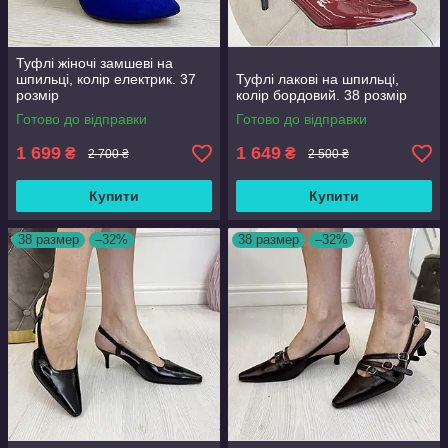
Туфлі жіночі замшеві на
шпильці, колір електрик. 37
Туфлі лакові на шпильці,
розмір
колір бордовий. 38 розмір
Готово до відправки
Готово до відправки
1 699
1 649
₴
₴
2 700 ₴
2 500 ₴
Купити
Купити
38 размер
–32%
38 размер
–32%