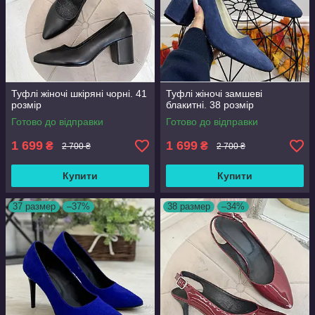
Туфлі жіночі шкіряні чорні. 41
Туфлі жіночі замшеві
розмір
блакитні. 38 розмір
Готово до відправки
Готово до відправки
1 699
1 699
₴
₴
2 700 ₴
2 700 ₴
Купити
Купити
37 размер
–37%
38 размер
–34%