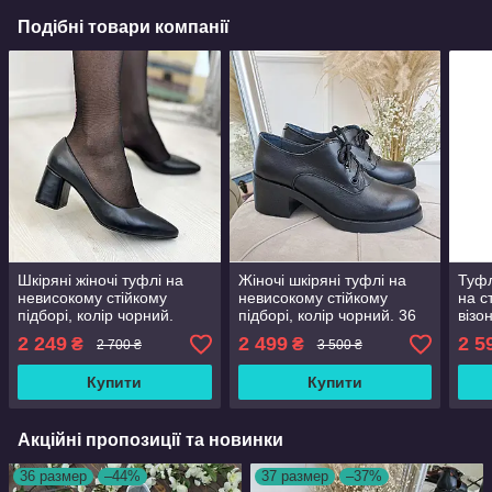
Подібні товари компанії
Шкіряні жіночі туфлі на
Жіночі шкіряні туфлі на
Туфл
невисокому стійкому
невисокому стійкому
на с
підборі, колір чорний.
підборі, колір чорний. 36
візо
Розміри 36-41
розмір
2 249
2 499
2 5
₴
₴
2 700 ₴
3 500 ₴
Купити
Купити
Акційні пропозиції та новинки
36 размер
–44%
37 размер
–37%