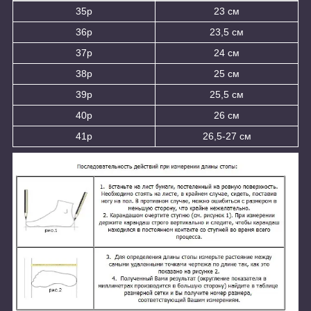
35р
23 см
36р
23,5 см
37р
24 см
38р
25 см
39р
25,5 см
40р
26 см
41р
26,5-27 см