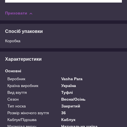
Приховати
Спосіб упаковки
Коробка
Характеристики
Основні
Виробник
Vasha Para
Країна виробник
Україна
Вид взуття
Туфлі
Сезон
Весна/Осінь
Тип носка
Закритий
Розмір жіночого взуття
36
Каблук/Підошва
Каблук
Матеріал верху
Натуральна шкіра