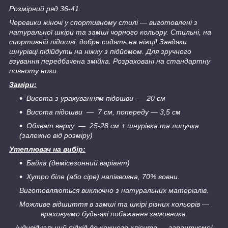
Розмірний ряд 36-41.
Черевики жіночі у спортивному стилі — виготовлені з
натуральної шкіри та замші чорного кольору. Стильні, на
спортивній підошві, добре сидять на ніжці! Завдяки
шнурівці підійдуть на ніжку з підйомом. Для зручного
взування передбачена змійка. Розраховані на стандартну
повноту ноги.
Заміри:
Висота з урахуванням підошви — 20 см
Висота підошви ― 7 см, попереду — 3,5 см
Обхват верху ― 25-28 см + шнурівка та липучка
(залежно від розміру)
Утеплювач на вибір:
Байка (демісезонний варіант)
Хутро біле (або сіре) напіввовна, 70% вовни.
Виготовляються виключно з натуральних матеріалів.
Можливе відшиття в замші та шкірі різних кольорів —
враховуємо будь-які побажання замовника.
Індивідуальний підхід до кожного клієнта — гарантуємо!