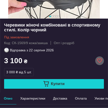
Черевики жіночі комбіновані в спортивному
стилі. Колір чорний
Під замовлення
Код: СК-1569/9 кожа/замша
Опт і роздріб
Відправка з
22 серпня 2026
3 100
₴
3 000 ₴
від 5 шт.
Купити
Опис
Характеристики
Доставка
Оплата
Умови п