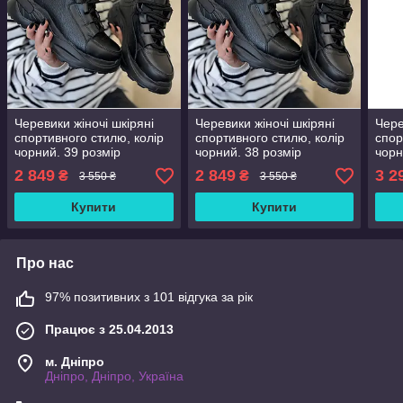
Черевики жіночі шкіряні
Черевики жіночі шкіряні
Чере
спортивного стилю, колір
спортивного стилю, колір
спор
чорний. 39 розмір
чорний. 38 розмір
чорн
2 849
2 849
3 2
₴
₴
3 550 ₴
3 550 ₴
Купити
Купити
Про нас
97% позитивних з 101 відгука за рік
Працює з 25.04.2013
м. Дніпро
Дніпро, Дніпро, Україна