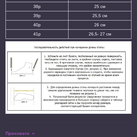
38р
25 см
39р
25,5 см
40р
26 см
41р
26,5- 27 см
Приховати