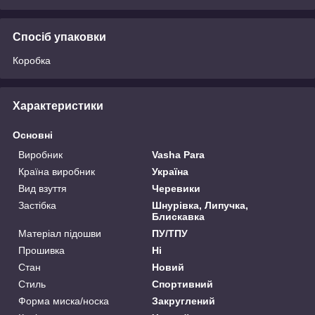
Спосіб упаковки
Коробка
Характеристики
Основні
Виробник
Vasha Para
Країна виробник
Україна
Вид взуття
Черевики
Застібка
Шнурівка, Липучка,
Блискавка
Матеріал підошви
ПУ/ТПУ
Прошивка
Ні
Стан
Новий
Стиль
Спортивний
Форма миска/носка
Закруглений