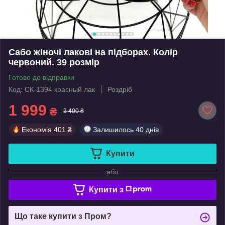
Сабо жіночі лакові на підборах. Колір
червоний. 39 розмір
Готово до відправки
Код: СК-1394 красный лак
Роздріб
1 999
₴
2 400 ₴
Економія
401 ₴
Залишилось
40 днів
Купити
або
Купити з
Що таке купити з Пром?