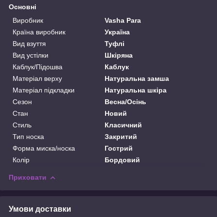
Основні
Виробник
Vasha Para
Країна виробник
Україна
Вид взуття
Туфлі
Вид устілки
Шкіряна
Каблук/Підошва
Каблук
Матеріал верху
Натуральна замша
Матеріал підкладки
Натуральна шкіра
Сезон
Весна/Осінь
Стан
Новий
Стиль
Класичний
Тип носка
Закритий
Форма миска/носка
Гострий
Колір
Бордовий
Приховати
Умови доставки