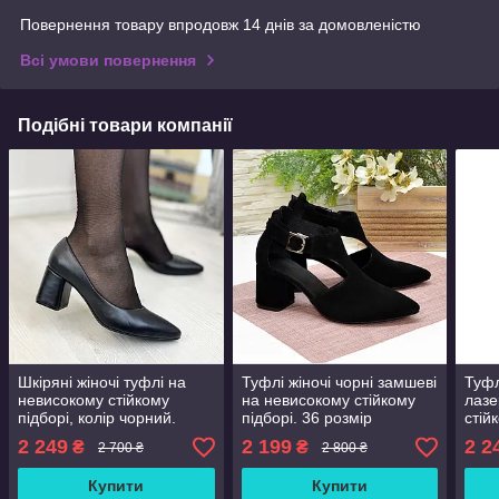
Повернення товару впродовж 14 днів за домовленістю
Всі умови повернення
Подібні товари компанії
Шкіряні жіночі туфлі на
Туфлі жіночі чорні замшеві
Туфл
невисокому стійкому
на невисокому стійкому
лаз
підборі, колір чорний.
підборі. 36 розмір
стій
Розміри 36-41
борд
2 249
2 199
2 2
₴
₴
2 700 ₴
2 800 ₴
Купити
Купити