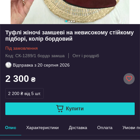
Туфлі жіночі замшеві на невисокому стійкому
підборі, колір бордовий
Під замовлення
Код: СК-1289/1 бордо замша
Опт і роздріб
Відправка з
20 серпня 2026
2 300
₴
2 200 ₴
від 5 шт.
Купити
Опис
Характеристики
Доставка
Оплата
Умови п