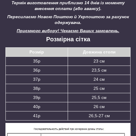
Термін виготовлення приблизно 14 днів із моменту
внесення оплати (або авансу).
Пересилаємо Новою Поштою й Укрпоштою за рахунок
одержувача.
Приємного вибору! Чекаємо Ваших замовлень.
Розмірна сітка
Розмір
Довжина стопи
35р
23 см
36р
23,5 см
37р
24 см
38р
25 см
39р
25,5 см
40р
26 см
41р
26,5-27 см