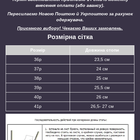
внесення оплати (або авансу).
Пересилаємо Новою Поштою й Укрпоштою за рахунок
одержувача.
Приємного вибору! Чекаємо Ваших замовлень.
Розмірна сітка
Розмір
Довжина стопи
36р
23,5 см
37р
24 см
38р
25 см
39р
25,5 см
40р
26 см
41р
26,5- 27 см