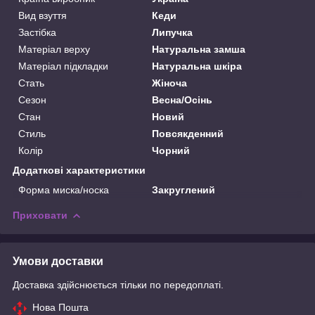
Вид взуття
Кеди
Застібка
Липучка
Матеріал верху
Натуральна замша
Матеріал підкладки
Натуральна шкіра
Стать
Жіноча
Сезон
Весна/Осінь
Стан
Новий
Стиль
Повсякденний
Колір
Чорний
Додаткові характеристики
Форма миска/носка
Закруглений
Приховати
Умови доставки
Доставка здійснюється тільки по передоплаті.
Нова Пошта