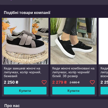
Подібні товари компанії
Кеди замшеві жіночі на
Кеди жіночі комбіновані на
Кеди
липучках, колір чорний,
липучках, колір чорний/
липу
бежевий
білий. 38 розмір
візо
2 250
2 279
2 2
₴
₴
2 680 ₴
Купити
Купити
Про нас