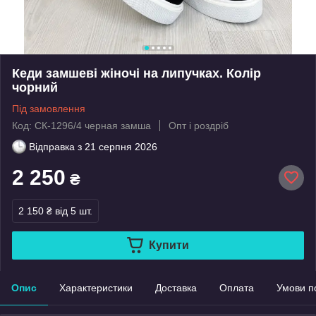
Кеди замшеві жіночі на липучках. Колір
чорний
Під замовлення
Код: СК-1296/4 черная замша
Опт і роздріб
Відправка з
21 серпня 2026
2 250
₴
2 150 ₴
від 5 шт.
Купити
Опис
Характеристики
Доставка
Оплата
Умови п