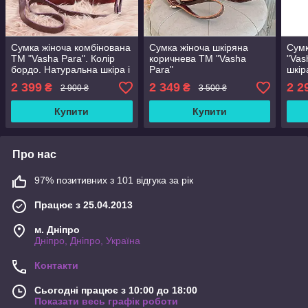
Сумка жіноча комбінована
Сумка жіноча шкіряна
Сумк
ТМ "Vasha Para". Колір
коричнева ТМ "Vasha
"Vas
бордо. Натуральна шкіра і
Para"
шкір
замша
шкір
2 399
2 349
2 2
₴
₴
2 900 ₴
3 500 ₴
Купити
Купити
Про нас
97% позитивних з 101 відгука за рік
Працює з 25.04.2013
м. Дніпро
Дніпро, Дніпро, Україна
Контакти
Сьогодні працює з 10:00 до 18:00
Показати весь графік роботи