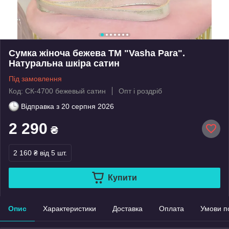
Сумка жіноча бежева ТМ "Vasha Para".
Натуральна шкіра сатин
Під замовлення
Код: СК-4700 бежевый сатин
Опт і роздріб
Відправка з
20 серпня 2026
2 290
₴
2 160 ₴
від 5 шт.
Купити
Опис
Характеристики
Доставка
Оплата
Умови п