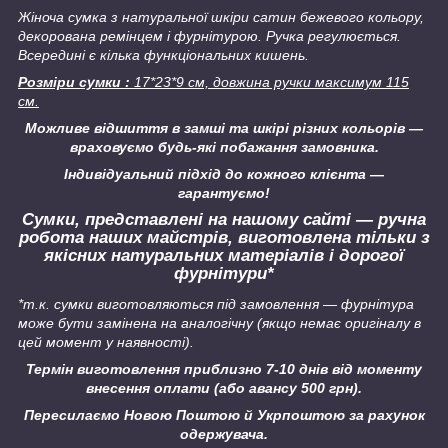
Жіноча сумка з натуральної шкіри сатин бежевого кольору,
декорована ремінцем і фурнітурою. Ручка регулюється.
Всередині є кілька функціональних кишень.
Розміри сумки :
17*23*9 см, довжина ручки максимум 115
см.
Можливе відшиття в замші та шкірі різних кольорів —
враховуємо будь-які побажання замовника.
Індивідуальний підхід до кожного клієнта —
гарантуємо!
Сумки, представлені на нашому сайті — ручна
робота наших майстрів, виготовлена тільки з
якісних натуральних матеріалів і дорогої
фурнітури*
*т.к. сумки виготовляються під замовлення — фурнітура
може бути замінена на аналогічну
(якщо немає оригіналу в
цей момент у наявності).
Термін виготовлення приблизно 7-10 днів від моменту
внесення оплати (або авансу 500 грн).
Пересилаємо Новою Поштою й Укрпоштою за рахунок
одержувача.