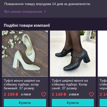
Повернення товару впродовж 14 днів за домовленістю
Всі умови повернення
Подібні товари компанії
Туфлі жіночі шкіряні на
Туфлі шкіряні жіночі на
Туфл
стійкому підборі, колір
стійкому підборі. Колір
стій
бежевий. 37 розмір
синій. 37 розмір
чорн
2 199
2 149
2 1
₴
₴
2 700 ₴
2 650 ₴
Купити
Купити