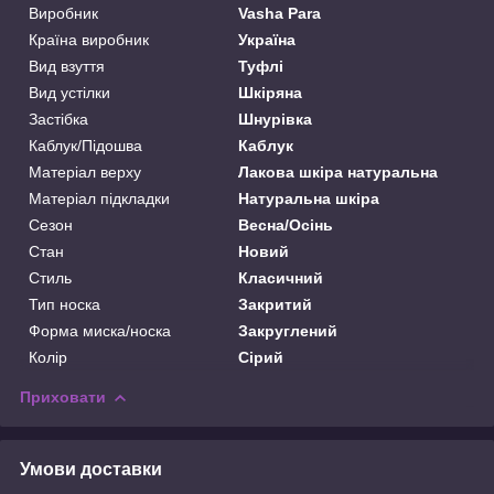
Виробник
Vasha Para
Країна виробник
Україна
Вид взуття
Туфлі
Вид устілки
Шкіряна
Застібка
Шнурівка
Каблук/Підошва
Каблук
Матеріал верху
Лакова шкіра натуральна
Матеріал підкладки
Натуральна шкіра
Сезон
Весна/Осінь
Стан
Новий
Стиль
Класичний
Тип носка
Закритий
Форма миска/носка
Закруглений
Колір
Сірий
Приховати
Умови доставки