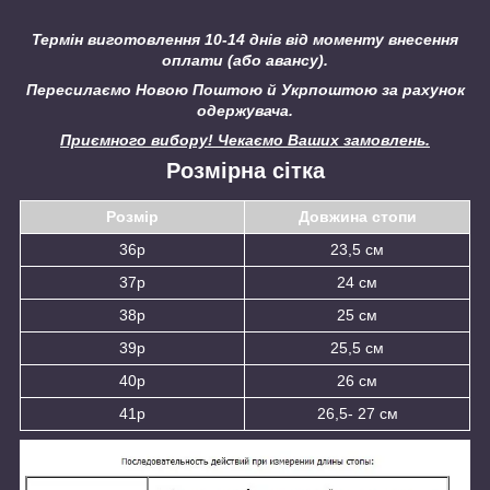
Термін виготовлення 10-14 днів від моменту внесення
оплати (або авансу).
Пересилаємо Новою Поштою й Укрпоштою за рахунок
одержувача.
Приємного вибору! Чекаємо Ваших замовлень.
Розмірна сітка
Розмір
Довжина стопи
36р
23,5 см
37р
24 см
38р
25 см
39р
25,5 см
40р
26 см
41р
26,5- 27 см