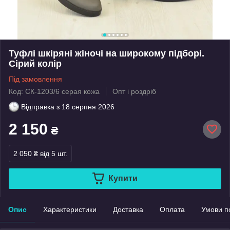
Туфлі шкіряні жіночі на широкому підборі.
Сірий колір
Під замовлення
Код: СК-1203/6 серая кожа
Опт і роздріб
Відправка з
18 серпня 2026
2 150
₴
2 050 ₴
від 5 шт.
Купити
Опис
Характеристики
Доставка
Оплата
Умови п