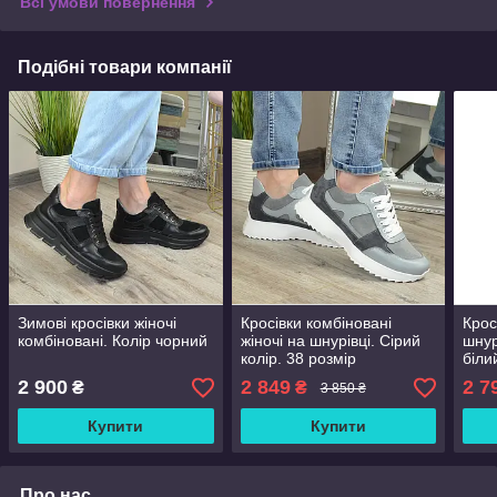
Всі умови повернення
Подібні товари компанії
Зимові кросівки жіночі
Кросівки комбіновані
Крос
комбіновані. Колір чорний
жіночі на шнурівці. Сірий
шнур
колір. 38 розмір
біли
2 900
2 849
2 7
₴
₴
3 850 ₴
Купити
Купити
Про нас