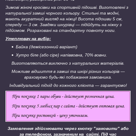
Зимові жіночі кросівки на спортивній підошві
.
Виготовлені з
натуральної замші чорного кольору.
Стильні та модні,
мають акуратний вигляд на ніжці!
Висота підошви 5 см,
спереду — 3 см. Завдяки шнурівці — підійдуть на ніжку з
підйомом.
Розраховані на стандартну повноту ноги.
Утеплювач на вибір:
Байка (демісезонний варіант)
Хутро біле (або сіре) напіввовна, 70% вовни.
Виготовляються виключно з натуральних матеріалів.
Можливе відшиття в замші та шкірі різних кольорів —
враховуємо будь-які побажання замовника.
Індивідуальний підхід до кожного клієнта — гарантуємо!
Замовлення здійснювати через кнопку "замовити" або
за телефоном, зазначеним на сайті.
Під час