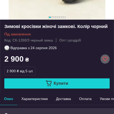
Зимові кросівки жіночі замкові. Колір чорний
Під замовлення
Код: СК-1268/3 черный замш
Опт і роздріб
Відправка з
24 серпня 2026
2 900
₴
2 800 ₴
від 5 шт.
Купити
Опис
Характеристики
Доставка
Оплата
Умови п