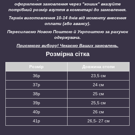
оформлення замовлення через "кошик" вказуйте
потрібний розмір взуття в коментарі до замовлення.
Термін виготовлення 10-14 днів від моменту внесення
оплати (або авансу).
Пересилаємо Новою Поштою й Укрпоштою за рахунок
одержувача.
Приємного вибору! Чекаємо Ваших замовлень.
Розмірна сітка
Розмір
Довжина стопи
36р
23,5 см
37р
24 см
38р
25 см
39р
25,5 см
40р
26 см
41р
26,5- 27 см