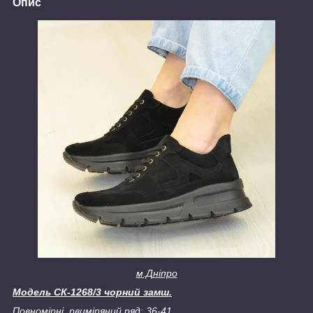
Опис
м.Дніпро
Модель СК-1268/3 чорний замш.
Повномірні, р
виміряний ряд: 36-41