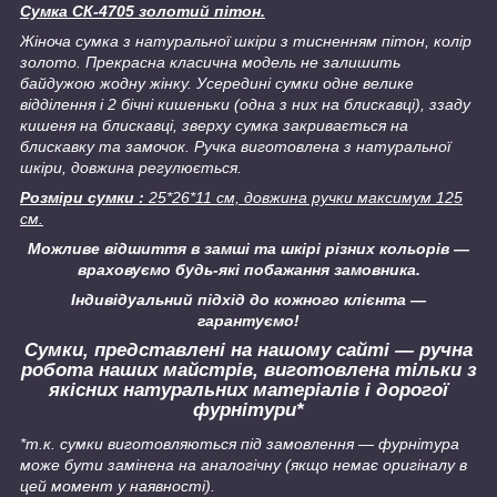
Сумка СК-4705 золотий пітон.
Жіноча сумка з натуральної шкіри з тисненням пітон, колір
золото. Прекрасна класична модель не залишить
байдужою жодну жінку. Усередині сумки одне велике
відділення і 2 бічні кишеньки (одна з них на блискавці), ззаду
кишеня на блискавці, зверху сумка закривається на
блискавку та замочок. Ручка виготовлена з натуральної
шкіри, довжина регулюється.
Розміри сумки :
25*26*11 см, довжина ручки максимум 125
см.
Можливе відшиття в замші та шкірі різних кольорів —
враховуємо будь-які побажання замовника.
Індивідуальний підхід до кожного клієнта —
гарантуємо!
Сумки, представлені на нашому сайті — ручна
робота наших майстрів, виготовлена тільки з
якісних натуральних матеріалів і дорогої
фурнітури*
*т.к. сумки виготовляються під замовлення — фурнітура
може бути замінена на аналогічну
(якщо немає оригіналу в
цей момент у наявності).