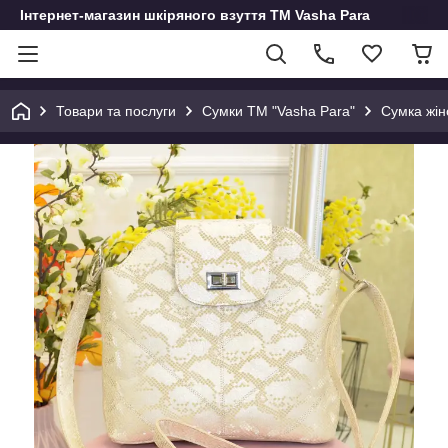
Інтернет-магазин шкіряного взуття ТМ Vasha Para
Товари та послуги
Сумки ТМ "Vasha Para"
Сумка жін