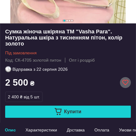
Сумка жіноча шкіряна ТМ "Vasha Para".
Натуральна шкіра з тисненням пітон, колір
золото
Під замовлення
Код: СК-4705 золотой питон
Опт і роздріб
Відправка з
22 серпня 2026
2 500
₴
2 400 ₴
від 5 шт.
Купити
Опис
Характеристики
Доставка
Оплата
Умови п