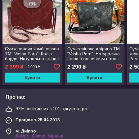
Сумка жіноча комбінована
Сумка жіноча шкіряна ТМ
Сумк
ТМ "Vasha Para". Колір
"Vasha Para". Натуральна
кори
бордо. Натуральна шкіра і
шкіра з тисненням пітон і
Para
замша
чорна шкіра
2 399
2 290
2 5
₴
₴
2 900 ₴
Купити
Купити
Про нас
97% позитивних з 101 відгука за рік
Працює з 25.04.2013
м. Дніпро
Дніпро, Дніпро, Україна