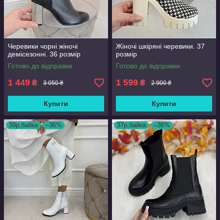
Черевики чорні жіночі
Жіночі шкіряні черевики. 37
демісезонні. 36 розмір
розмір
Готово до відправки
Готово до відправки
1 449
1 599
₴
₴
3 050 ₴
2 900 ₴
Купити
Купити
39р,байка
–36%
37р,байка
–36%