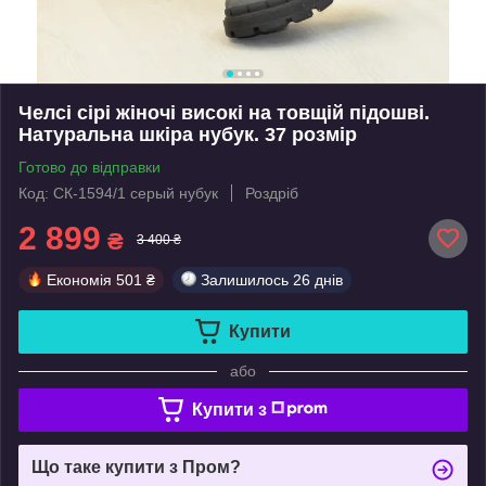
Челсі сірі жіночі високі на товщій підошві.
Натуральна шкіра нубук. 37 розмір
Готово до відправки
Код: СК-1594/1 серый нубук
Роздріб
2 899
₴
3 400 ₴
Економія
501 ₴
Залишилось
26 днів
Купити
або
Купити з
Що таке купити з Пром?