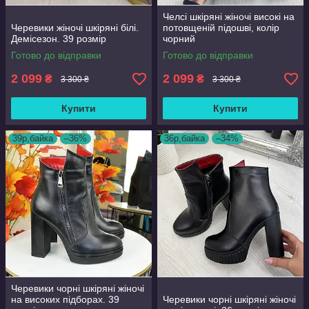
Челсі шкіряні жіночі високі на
Черевики жіночі шкіряні білі.
потовщеній підошві, колір
Демісезон. 39 розмір
чорний
Готово до відправки
Готово до відправки
2 099
2 099
₴
₴
3 300 ₴
3 300 ₴
Купити
Купити
39р,байка
–36%
36р,байка
–34%
Черевики чорні шкіряні жіночі
на високих підборах. 39
Черевики чорні шкіряні жіночі