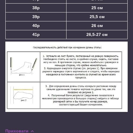
38р
25 см
39р
25,5 см
40р
26 см
41р
26,5-27 см
Приховати