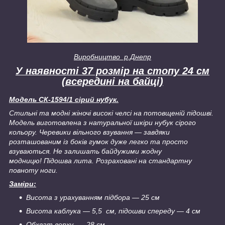
Виробництво р.Днепр
У наявності 37 розмір на стопу 24 см
(всередині на байці)
Модель
СК-1594/1 сірий нубук.
Стильні та модні жіночі високі челсі на потовщеній підошві.
Модель виготовлена з натуральної шкіри нубук сірого
кольору. Черевики вільного взування — завдяки
розташованим із боків гумок дуже легко та просто
взуваються. Не залишать байдужими жодну
модницю! Підошва лита. Розраховані на стандартну
повноту ноги.
Заміри:
Висота з урахуванням підбора — 25 см
Висота каблука — 5,5 см, підошви спереду — 4 см
Обхват верху — 28 см