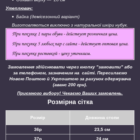
Утеплювач:
Байка (демісезонний варіант)
Виготовляються виключно з натуральної шкіри нубук.
Замовлення здійснювати через кнопку "замовити" або
за телефоном, зазначеним на сайті.
Пересилаємо
Новою Поштою й Укрпоштою за рахунок одержувача
(аванс 200 грн).
Приємного вибору! Чекаємо Ваших замовлень.
Розмірна сітка
Розмір
Довжина стопи
36р
23,5 см
37р
24 см