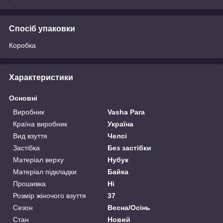
Спосіб упаковки
Коробка
Характеристики
Основні
Виробник
Vasha Para
Країна виробник
Україна
Вид взуття
Челсі
Застібка
Без застібки
Матеріал верху
Нубук
Матеріал підкладки
Байка
Прошивка
Ні
Розмір жіночого взуття
37
Сезон
Весна/Осінь
Стан
Новий