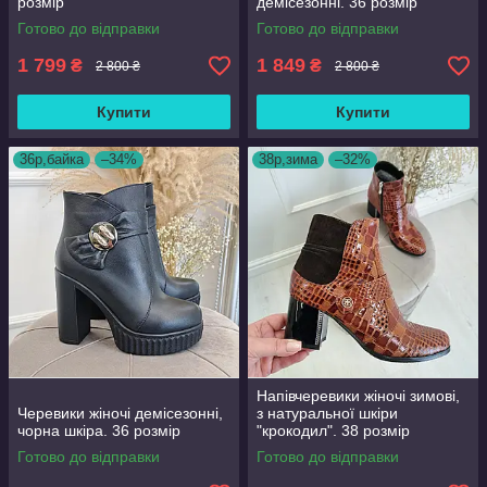
розмір
демісезонні. 36 розмір
Готово до відправки
Готово до відправки
1 799
1 849
₴
₴
2 800 ₴
2 800 ₴
Купити
Купити
36р,байка
–34%
38р,зима
–32%
Напівчеревики жіночі зимові,
Черевики жіночі демісезонні,
з натуральної шкіри
чорна шкіра. 36 розмір
"крокодил". 38 розмір
Готово до відправки
Готово до відправки