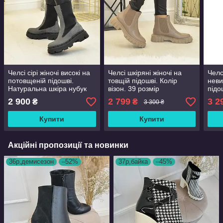
Челсі сірі жіночі високі на
Челсі шкіряні жіночі на
Челс
потовщеній підошві.
товщій підошві. Колір
неви
Натуральна шкіра нубук
візон. 39 розмір
підо
розм
2 900
2 799
3 2
₴
₴
3 300 ₴
Купити
Купити
Акційні пропозиції та новинки
36р,демисезон
–52%
37р,байка
–45%