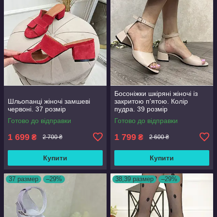
Босоніжки шкіряні жіночі із
Шльопанці жіночі замшеві
закритою п'ятою. Колір
червоні. 37 розмір
пудра. 39 розмір
Готово до відправки
Готово до відправки
1 699
1 799
₴
₴
2 700 ₴
2 600 ₴
Купити
Купити
37 размер
–29%
38,39 размер
–29%