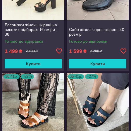
Босоніжки жіночі шкіряні на
високих підборах. Розміри :
Сабо жіночі чорні шкіряні. 40
38
розмір
Готово до відправки
Готово до відправки
1 499
1 599
₴
₴
2 100 ₴
2 200 ₴
Купити
Купити
36-41р.
–27%
36-41р.
–27%