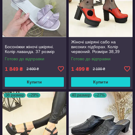
Жіночі шкіряні сабо на
Босоніжки жіночі шкіряні.
високих підборах. Колір
Колір лаванда. 37 розмір
червоний. Розміри 38,39
Готово до відправки
Готово до відправки
1 849
1 499
₴
₴
2 600 ₴
2 100 ₴
Купити
Купити
38 размер
–29%
40 размер
–27%