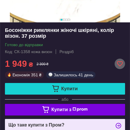
Босоніжки римлянки жіночі шкіряні, колір
візон. 37 розмір
Готово до відправки
Код: СК-1358 кожа визон
Роздріб
1 949
₴
2 300 ₴
Економія
351 ₴
Залишилось
41 день
Купити
або
Купити з
Що таке купити з Пром?