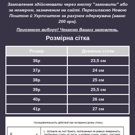
Замовлення здійснювати через кнопку "замовити" або
за номером, зазначеним на сайті.
Пересилаємо Новою
Поштою й Укрпоштою за рахунок одержувача (аванс
200 грн).
Приємного вибору! Чекаємо Ваших замовлень.
Розмірна сітка
Розмір
Довжина стопи
36р
23,5 см
37р
24 см
38р
25 см
39р
25,5 см
40р
26 см
41р
27 см