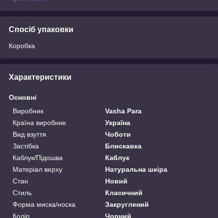
Спосіб упаковки
Коробка
Характеристики
Основні
Виробник
Vasha Para
Країна виробник
Україна
Вид взуття
Чоботи
Застібка
Блискавка
Каблук/Підошва
Каблук
Матеріал верху
Натуральна шкіра
Стан
Новий
Стиль
Класичний
Форма миска/носка
Закруглений
Колір
Чорний