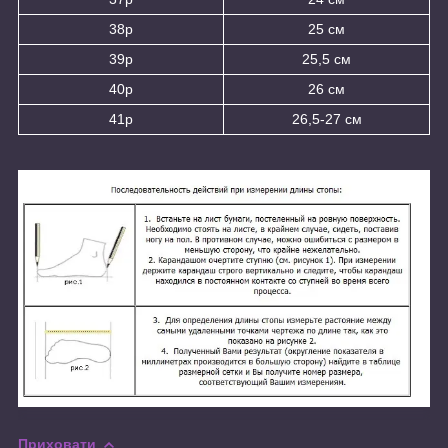
38р
25 см
39р
25,5 см
40р
26 см
41р
26,5-27 см
Приховати