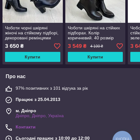
Чоботи чорні шкіряні
Чоботи шкіряні на стійких
Чобо
жіночі на стійкому підборі,
підборах. Колір
стій
декоровані ремінцями
коричневий. 40 розмір
зеле
3 650
3 549
3 6
₴
₴
4 100 ₴
Купити
Купити
Про нас
97% позитивних з 101 відгука за рік
Працює з 25.04.2013
м. Дніпро
Дніпро, Дніпро, Україна
Контакти
Сьогодні працює з 10:00 до 12:00
КНОПКА