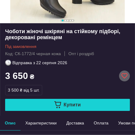
Чоботи жіночі шкіряні на стійкому підборі,
декоровані ремінцем
Під замовлення
Код: СК-1772/4 черная кожа
Опт і роздріб
Відправка з
22 серпня 2026
3 650
₴
3 500 ₴
від 5 шт.
Купити
Опис
Характеристики
Доставка
Оплата
Умови п