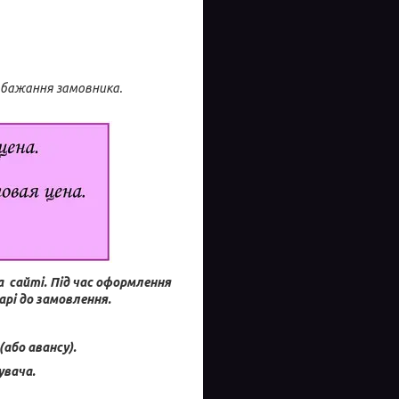
побажання замовника.
а сайті.
Під час оформлення
рі до замовлення.
або авансу).
увача.