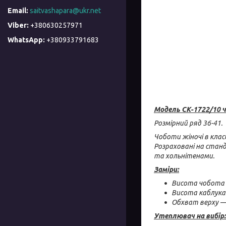
saitvashapara@ukr.net
+380630257971
+380933791683
Модель СК-1722/10 ч
Розмірний ряд 36-41.
Чоботи жіночі в клас
Розраховані на станд
та хольнітенами.
Заміри:
Висота чобота 
Висота каблука 
Обхват верху — 
Утеплювач на вибір: