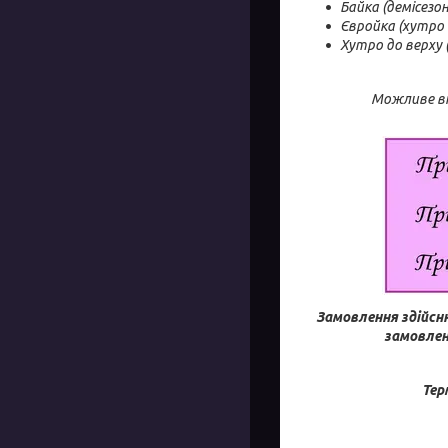
Байка (демісезо
Євройка (хутро 
Хутро до верху 
Можливе ві
Замовлення здійсн
замовлен
Тер