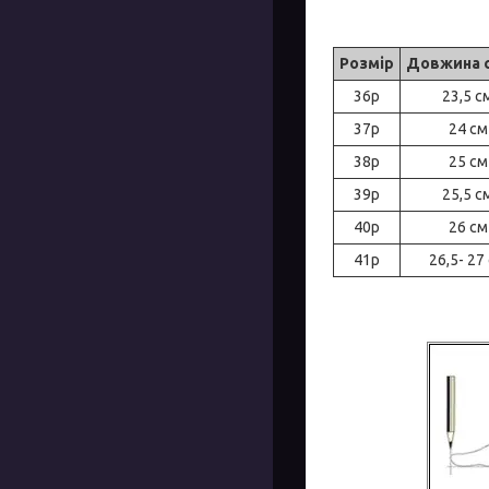
Розмір
Довжина 
36р
23,5 с
37р
24 см
38р
25 см
39р
25,5 с
40р
26 см
41р
26,5- 27