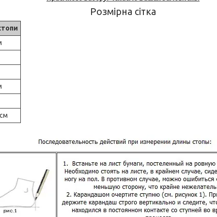
Розмірна сітка
стопи
м
м
 см