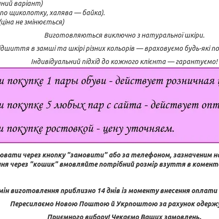
нний варіант)
по щиколотку, халява — байка).
(ціна не змінюється)
Виготовляються виключно з натуральної шкіри.
дшиття в замші та шкірі різних кольорів — враховуємо будь-які 
Індивідуальний підхід до кожного клієнта — гарантуємо!
ювати через кнопку "замовити" або за телефоном, зазначеним н
ня через "кошик" вмовляйте потрібний розмір взуття в комента
мін виготовлення приблизно 14 днів із моменту внесення оплати (
Пересилаємо Новою Поштою й Укрпоштою за рахунок одерж
Приємного вибору! Чекаємо Ваших замовлень.