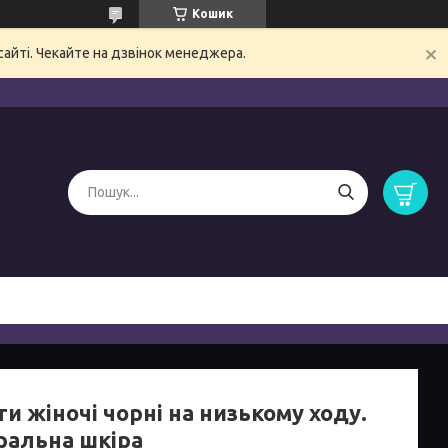
Кошик
сайті. Чекайте на дзвінок менеджера.
и жіночі чорні на низькому ходу.
ральна шкіра