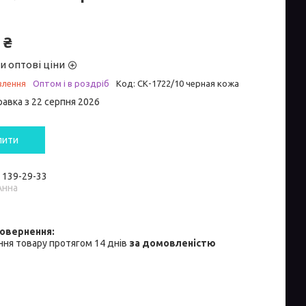
 ₴
и оптові ціни
влення
Оптом і в роздріб
Код:
СК-1722/10 черная кожа
равка з 22 серпня 2026
пити
) 139-29-33
Анна
ня товару протягом 14 днів
за домовленістю