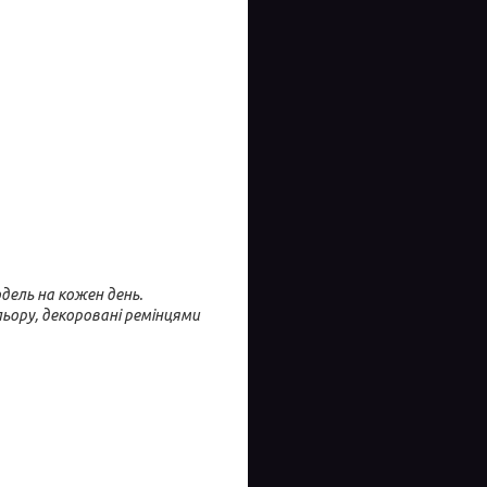
одель на кожен день.
ьору, декоровані ремінцями