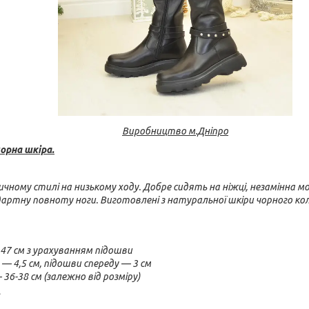
Виробництво
м.Дніпро
орна шкіра.
ичному стилі на низькому ходу. Добре сидять на ніжці, незамінна м
артну повноту ноги. Виготовлені з натуральної шкіри чорного кол
47 см з урахуванням підошви
— 4,5 см, підошви спереду — 3 см
36-38 см (залежно від розміру)