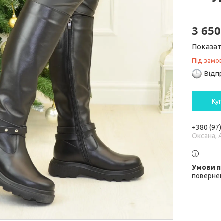
3 650
Показат
Під замо
Відп
Ку
+380 (97
Оксана, 
повернен