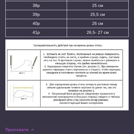
38р
25 см
39р
25,5 см
40р
26 см
41р
26,5- 27 см
Приховати