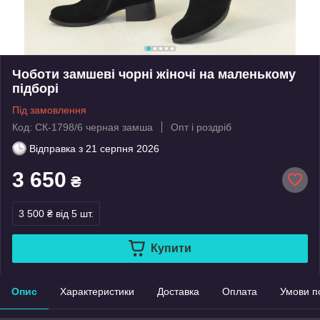
Чоботи замшеві чорні жіночі на маленькому
підборі
Під замовлення
Код: СК-1798/6 черная замша
Опт і роздріб
Відправка з
21 серпня 2026
3 650
₴
3 500 ₴
від 5 шт.
Купити
Опис
Характеристики
Доставка
Оплата
Умови п