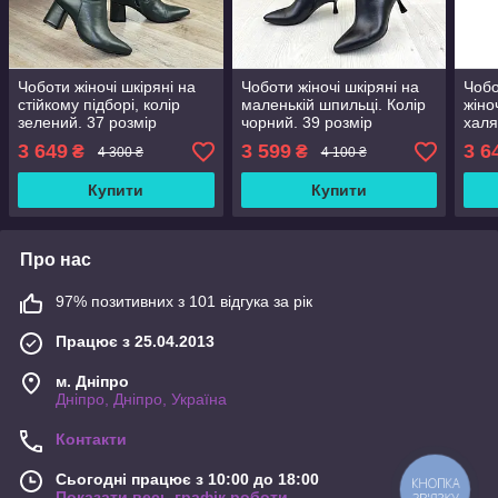
Чоботи жіночі шкіряні на
Чоботи жіночі шкіряні на
Чобо
стійкому підборі, колір
маленькій шпильці. Колір
жіно
зелений. 37 розмір
чорний. 39 розмір
халя
гомі
3 649
3 599
3 6
₴
₴
4 300 ₴
4 100 ₴
Купити
Купити
Про нас
97% позитивних з 101 відгука за рік
Працює з 25.04.2013
м. Дніпро
Дніпро, Дніпро, Україна
Контакти
Сьогодні працює з 10:00 до 18:00
КНОПКА
Показати весь графік роботи