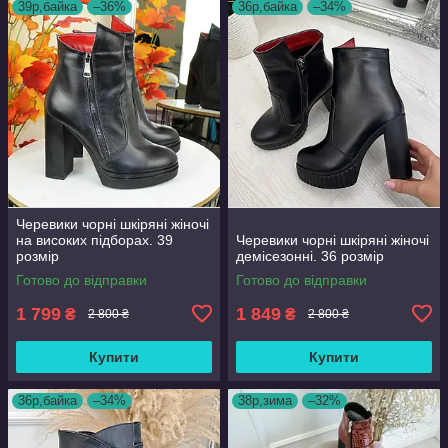
39р,байка
–36%
36р,байка
–34%
Черевики чорні шкіряні жіночі
на високих підборах. 39
Черевики чорні шкіряні жіночі
розмір
демісезонні. 36 розмір
Готово до відправки
Готово до відправки
1 799
1 849
₴
₴
2 800 ₴
2 800 ₴
Купити
Купити
36р,байка
–34%
38р,зима
–32%