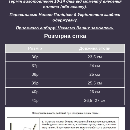
Термін виготовлення 10-14 днів від моменту внесення
оплати (або авансу).
Пересилаємо Новою Поліцією й Укріплятою завдяки
одержувачу.
Приємного вибору! Чекаємо Ваших замовлень.
Розмірна сітка
Розмір
Довжина стопи
36р
23,5 см
37р
24 см
38р
25 см
39р
25,5 см
40р
26 см
41р
26,5- 27 см