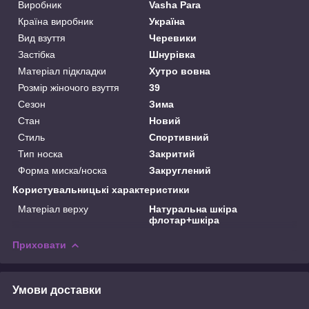
Виробник
Vasha Para
Країна виробник
Україна
Вид взуття
Черевики
Застібка
Шнурівка
Матеріал підкладки
Хутро вовна
Розмір жіночого взуття
39
Сезон
Зима
Стан
Новий
Стиль
Спортивний
Тип носка
Закритий
Форма миска/носка
Закруглений
Користувальницькі характеристики
Матеріал верху
Натуральна шкіра
флотар+шкіра
Приховати
Умови доставки