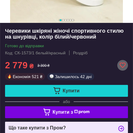
Черевики шкіряні жіночі спортивного стилю
на шнурівці, колір білий/червоний
Готово до відправки
Код: СК-1573/1 белый/красный
Роздріб
2 779
₴
3 300 ₴
Економія
521 ₴
Залишилось
42 дні
Купити
або
Купити з
Що таке купити з Пром?