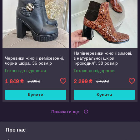
Напівчеревики жіночі зимові,
Черевики жіночі демісезонні,
з натуральної шкіри
чорна шкіра. 36 розмір
"крокодил". 38 розмір
Готово до відправки
Готово до відправки
1 849
2 299
₴
₴
2 800 ₴
3 400 ₴
Купити
Купити
Показати ще
Про нас