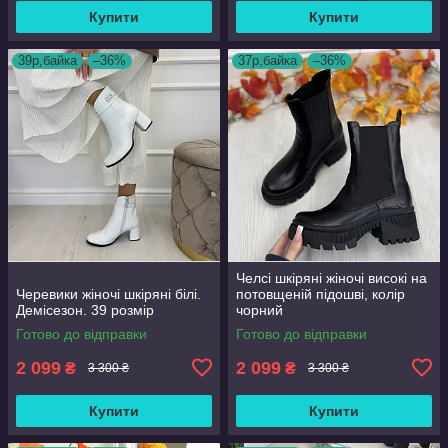
Купити
Купити
39р,байка
–36%
37р,байка
–36%
Челсі шкіряні жіночі високі на
Черевики жіночі шкіряні білі.
потовщеній підошві, колір
Демісезон. 39 розмір
чорний
Готово до відправки
Готово до відправки
2 099
2 099
₴
₴
3 300 ₴
3 300 ₴
Купити
Купити