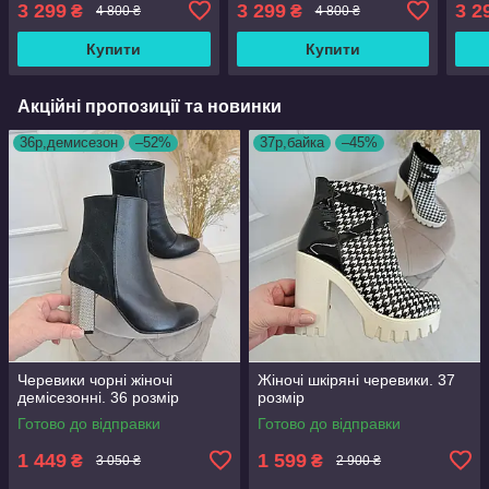
3 299
3 299
3 2
₴
₴
4 800 ₴
4 800 ₴
Купити
Купити
Акційні пропозиції та новинки
36р,демисезон
–52%
37р,байка
–45%
Черевики чорні жіночі
Жіночі шкіряні черевики. 37
демісезонні. 36 розмір
розмір
Готово до відправки
Готово до відправки
1 449
1 599
₴
₴
3 050 ₴
2 900 ₴