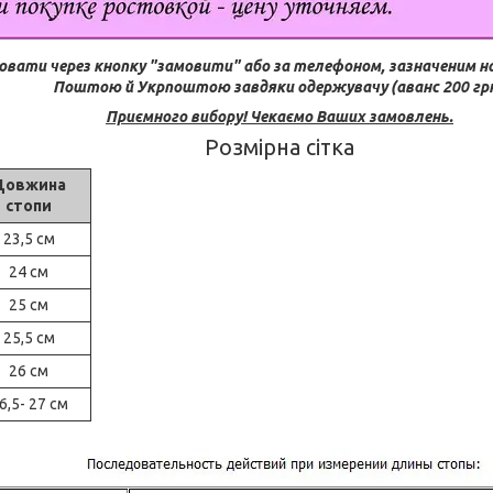
ювати через кнопку "замовити" або за телефоном, зазначеним н
Поштою й Укрпоштою завдяки одержувачу (аванс 200 грн
Приємного вибору! Чекаємо Ваших замовлень.
Розмірна сітка
Довжина
стопи
23,5 см
24 см
25 см
25,5 см
26 см
6,5- 27 см