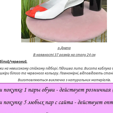
р.Днепр
В наявності 37 розмір на стопу 24 см
білий/червоний.
жки на невисокому стійкому підборі. Підошва лита. Висота каблука 6
шкіри білого та червоного кольору. Повномірні, відповідають станд
Виготовляються виключно з натуральних матеріалів.