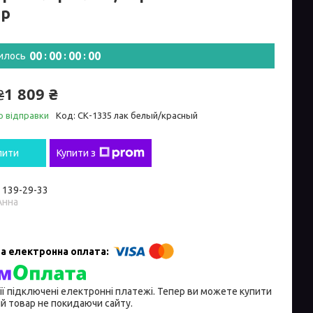
ір
0
0
0
0
0
0
0
0
илось
1 809 ₴
₴
о відправки
Код:
СК-1335 лак белый/красный
пити
Купити з
) 139-29-33
Анна
ії підключені електронні платежі. Тепер ви можете купити
й товар не покидаючи сайту.