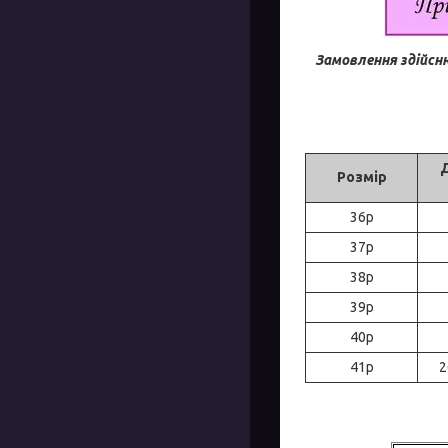
Замовлення здійсн
Розмір
36р
37р
38р
39р
40р
41р
2