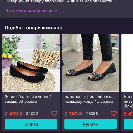
Повернення товару впродовж 14 днів за домовленістю
Всі умови повернення
Подібні товари компанії
Жіночі балетки з чорної
Балетки шкіряні жіночі на
Бале
замші. 38 розмір
низькому ходу. 41 розмір
низь
біли
2 499
2 369
2 4
₴
₴
3 100 ₴
2 800 ₴
Купити
Купити