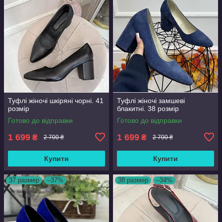
Туфлі жіночі шкіряні чорні. 41
Туфлі жіночі замшеві
розмір
блакитні. 38 розмір
Готово до відправки
Готово до відправки
1 699
1 699
₴
₴
2 700 ₴
2 700 ₴
Купити
Купити
37 размер
–37%
38 размер
–34%