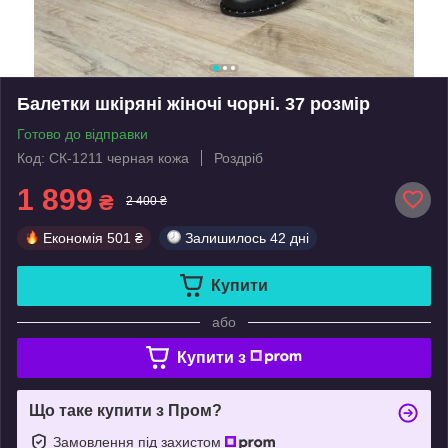
Балетки шкіряні жіночі чорні. 37 розмір
Готово до відправки
Код: СК-1211 черная кожа
Роздріб
1 899
₴
2 400 ₴
Економія
501 ₴
Залишилось
42 дні
Купити
або
Купити з
Що таке купити з Пром?
Замовлення під захистом