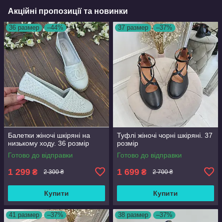
Акційні пропозиції та новинки
36 размер
–44%
37 размер
–37%
Балетки жіночі шкіряні на
Туфлі жіночі чорні шкіряні. 37
низькому ходу. 36 розмір
розмір
Готово до відправки
Готово до відправки
1 299
1 699
₴
₴
2 300 ₴
2 700 ₴
Купити
Купити
41 размер
–37%
38 размер
–37%