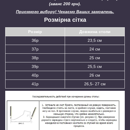
(аванс 200 грн).
Приємного вибору! Чекаємо Ваших замовлень.
Розмірна сітка
Розмір
Довжина стопи
36р
23,5 см
37р
24 см
38р
25 см
39р
25,5 см
40р
26 см
41р
26,5- 27 см