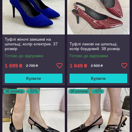
Туфлі жіночі замшеві на
шпильці, колір електрик. 37
Туфлі лакові на шпильці,
розмір
колір бордовий. 38 розмір
Готово до відправки
Готово до відправки
1 699
1 649
₴
₴
2 700 ₴
2 500 ₴
Купити
Купити
38 размер
–32%
38 размер
–32%