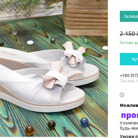
Залиш
2 150 
Готово д
Ку
+380 (97
Оксана, 
У компан
будь-яки