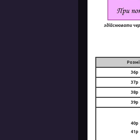
здійснювати чер
Розмі
36р
37р
38р
39р
40р
41р