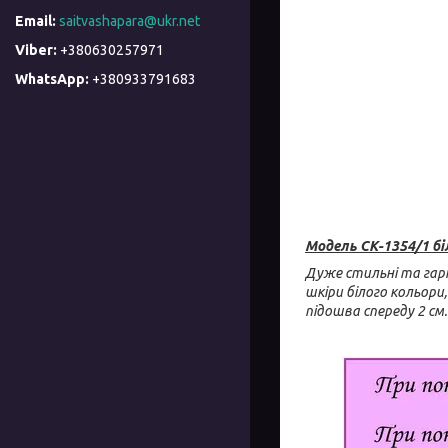
saitvashapara@ukr.net
+380630257971
+380933791683
Модель
СК-1354/1 бі
Дуже стильні та гарн
шкіри білого кольори
підошва спереду 2 см