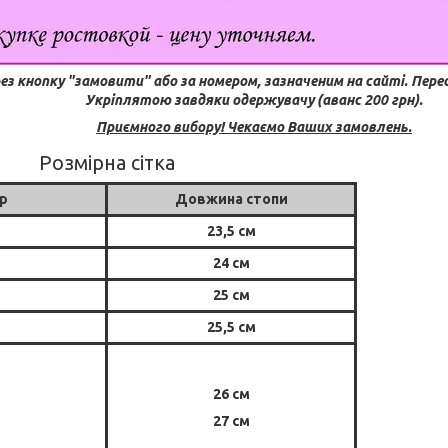
ез кнопку "замовити" або за номером, зазначеним на сайті.
Пере
Укріплятою завдяки одержувачу (аванс 200 грн).
Приємного вибору! Чекаємо Ваших замовлень.
Розмірна сітка
р
Довжина стопи
23,5 см
24 см
25 см
25,5 см
26 см
27 см