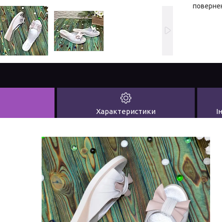
повернен
Характеристики
І