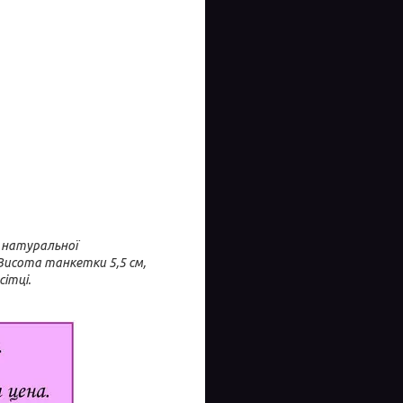
з натуральної
Висота танкетки 5,5 см,
ітці.