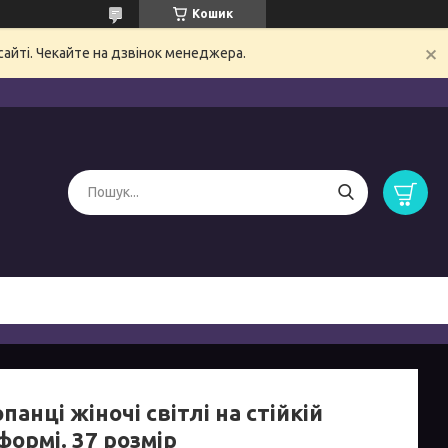
Кошик
сайті. Чекайте на дзвінок менеджера.
анці жіночі світлі на стійкій
ормі. 37 розмір