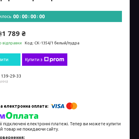
0
0
0
0
0
0
0
0
илось
1 789 ₴
₴
о відправки
Код:
СК-1354/1 белый/пудра
пити
Купити з
) 139-29-33
Анна
ії підключені електронні платежі. Тепер ви можете купити
й товар не покидаючи сайту.