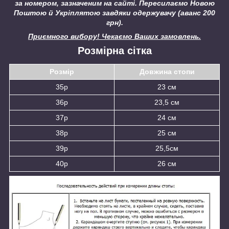
за номером, зазначеним на сайті.
Пересилаємо Новою
Поштою й Укріплятою завдяки одержувачу (аванс 200
грн).
Приємного вибору! Чекаємо Ваших замовлень.
Розмірна сітка
Розмір
Довжина стопи
35р
23 см
36р
23,5 см
37р
24 см
38р
25 см
39р
25,5см
40р
26 см