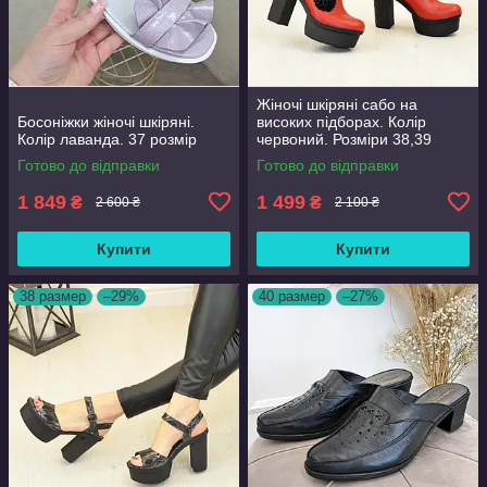
Жіночі шкіряні сабо на
Босоніжки жіночі шкіряні.
високих підборах. Колір
Колір лаванда. 37 розмір
червоний. Розміри 38,39
Готово до відправки
Готово до відправки
1 849
1 499
₴
₴
2 600 ₴
2 100 ₴
Купити
Купити
38 размер
–29%
40 размер
–27%