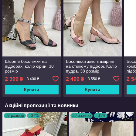
Шкіряні босоніжки на
Босоніжки жіночі шкіряні
Босо
підборах, колір сірий. 38
на стійкому підборі. Колір
комб
розмір
пудра. 38 розмір
підб
39 р
2 399
2 499
2 5
₴
₴
3 400 ₴
3 550 ₴
Купити
Купити
Акційні пропозиції та новинки
37 размер
–37%
39 размер
–31%