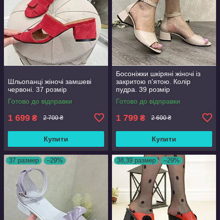
Босоніжки шкіряні жіночі із
Шльопанці жіночі замшеві
закритою п'ятою. Колір
червоні. 37 розмір
пудра. 39 розмір
Готово до відправки
Готово до відправки
1 699
1 799
₴
₴
2 700 ₴
2 600 ₴
Купити
Купити
37 размер
–29%
38,39 размер
–29%