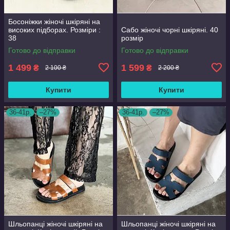
Босоніжки жіночі шкіряні на
високих підборах. Розміри :
Сабо жіночі чорні шкіряні. 40
38
розмір
Готово до відправки
Готово до відправки
1 499
1 599
₴
₴
2 100 ₴
2 200 ₴
Купити
Купити
36-41р.
–27%
36-41р.
–27%
Шльопанці жіночі шкіряні на
Шльопанці жіночі шкіряні на