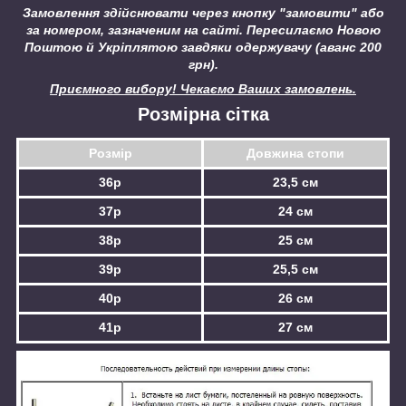
Замовлення здійснювати через кнопку "замовити" або
за номером, зазначеним на сайті.
Пересилаємо Новою
Поштою й Укріплятою завдяки одержувачу (аванс 200
грн).
Приємного вибору! Чекаємо Ваших замовлень.
Розмірна сітка
Розмір
Довжина стопи
36р
23,5 см
37р
24 см
38р
25 см
39р
25,5 см
40р
26 см
41р
27 см