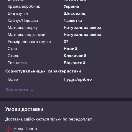
Країна виробник
Україна
Вид взуття
Шльопанці
Каблук/Підошва
Танкетка
Матеріал верху
Натуральна шкіра
Матеріал підкладки
Натуральна шкіра
Розмір жіночого взуття
37
Стан
Новий
Стиль
Класичний
Тип носка
Відкритий
Користувальницькі характеристики
Колір
Пудра/срібло
Приховати
Умови доставки
Доставка здійснюється тільки по передоплаті.
Нова Пошта