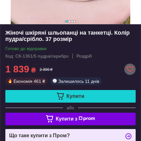
Жіночі шкіряні шльопанці на танкетці. Колір
пудра/срібло. 37 розмір
Готово до відправки
Код: СК-1361/5 пудра/серебро
Роздріб
1 839
₴
2 300 ₴
Економія
461 ₴
Залишилось
11 днів
Купити
або
Купити з
Що таке купити з Пром?