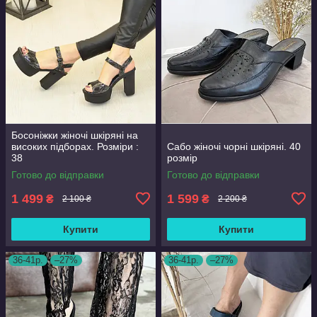
Босоніжки жіночі шкіряні на
високих підборах. Розміри :
Сабо жіночі чорні шкіряні. 40
38
розмір
Готово до відправки
Готово до відправки
1 499
1 599
₴
₴
2 100 ₴
2 200 ₴
Купити
Купити
36-41р.
–27%
36-41р.
–27%