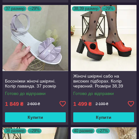
37 размер
–29%
38,39 размер
–29%
Жіночі шкіряні сабо на
Босоніжки жіночі шкіряні.
високих підборах. Колір
Колір лаванда. 37 розмір
червоний. Розміри 38,39
Готово до відправки
Готово до відправки
1 849
1 499
₴
₴
2 600 ₴
2 100 ₴
Купити
Купити
38 размер
–29%
40 размер
–27%