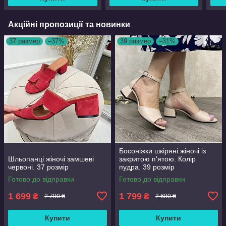
Акційні пропозиції та новинки
37 размер
–37%
39 размер
–31%
Босоніжки шкіряні жіночі із
Шльопанці жіночі замшеві
закритою п'ятою. Колір
червоні. 37 розмір
пудра. 39 розмір
Готово до відправки
Готово до відправки
1 699
1 799
₴
₴
2 700 ₴
2 600 ₴
Купити
Купити