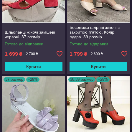
Босоніжки шкіряні жіночі із
Шльопанці жіночі замшеві
закритою п'ятою. Колір
червоні. 37 розмір
пудра. 39 розмір
Готово до відправки
Готово до відправки
1 699
1 799
₴
₴
2 700 ₴
2 600 ₴
Купити
Купити
37 размер
–29%
38,39 размер
–29%