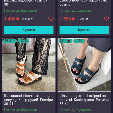
високих підборах. Розміри :
Сабо жіночі чорні шкіряні. 40
38
розмір
Готово до відправки
Готово до відправки
1 499
1 599
₴
₴
2 100 ₴
2 200 ₴
Купити
Купити
36-41р.
–27%
36-41р.
–27%
Шльопанці жіночі шкіряні на
Шльопанці жіночі шкіряні на
липучці. Колір рудий. Розміри
липучці. Колір джинс. Розміри
36-41
36-41
Готово до відправки
Готово до відправки