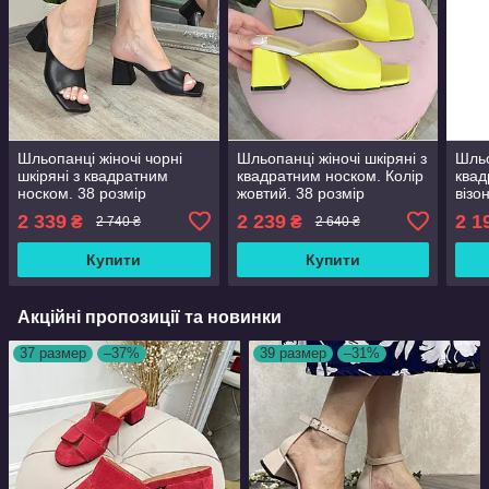
Шльопанці жіночі чорні
Шльопанці жіночі шкіряні з
Шльо
шкіряні з квадратним
квадратним носком. Колір
квад
носком. 38 розмір
жовтий. 38 розмір
візо
2 339
2 239
2 1
₴
₴
2 740 ₴
2 640 ₴
Купити
Купити
Акційні пропозиції та новинки
37 размер
–37%
39 размер
–31%