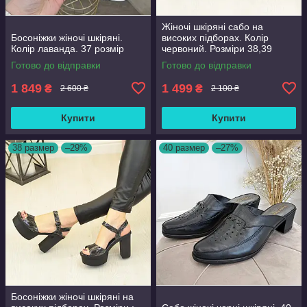
Жіночі шкіряні сабо на
Босоніжки жіночі шкіряні.
високих підборах. Колір
Колір лаванда. 37 розмір
червоний. Розміри 38,39
Готово до відправки
Готово до відправки
1 849
1 499
₴
₴
2 600 ₴
2 100 ₴
Купити
Купити
38 размер
–29%
40 размер
–27%
Босоніжки жіночі шкіряні на