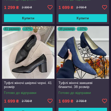
1 299
1 699
₴
₴
2 300 ₴
2 700 ₴
Купити
Купити
41 размер
–37%
38 размер
–37%
Туфлі жіночі шкіряні чорні. 41
Туфлі жіночі замшеві
розмір
блакитні. 38 розмір
Готово до відправки
Готово до відправки
1 699
1 699
₴
₴
2 700 ₴
2 700 ₴