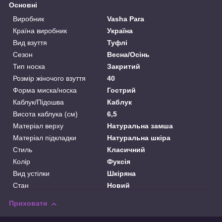
Основні
Виробник
Vasha Para
Країна виробник
Україна
Вид взуття
Туфлі
Сезон
Весна/Осінь
Тип носка
Закритий
Розмір жіночого взуття
40
Форма миска/носка
Гострий
Каблук/Підошва
Каблук
Висота каблука (см)
6,5
Матеріал верху
Натуральна замша
Матеріал підкладки
Натуральна шкіра
Стиль
Класичний
Колір
Фуксія
Вид устілки
Шкіряна
Стан
Новий
Приховати