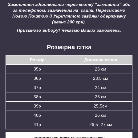
Замовлення здійснювати через кнопку "замовити" або
за телефоном, зазначеним на сайті.
Пересилаємо
Новою Поштою й Укріплятою завдяки одержувачу
(аванс 200 грн).
Приємного вибору! Чекаємо Ваших замовлень.
Розмірна сітка
Розмір
Довжина стопи
35р
23 см
36р
23,5 см
37р
24 см
38р
25 см
39р
25,5см
40р
26 см
41р
26,5- 27 см