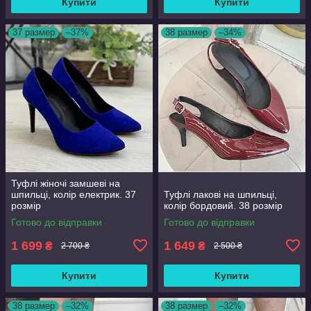
Купити
Купити
37 размер
–37%
38 размер
–34%
Туфлі жіночі замшеві на
шпильці, колір електрик. 37
Туфлі лакові на шпильці,
розмір
колір бордовий. 38 розмір
Готово до відправки
Готово до відправки
1 699
1 649
₴
₴
2 700 ₴
2 500 ₴
Купити
Купити
38 размер
–32%
38 размер
–32%