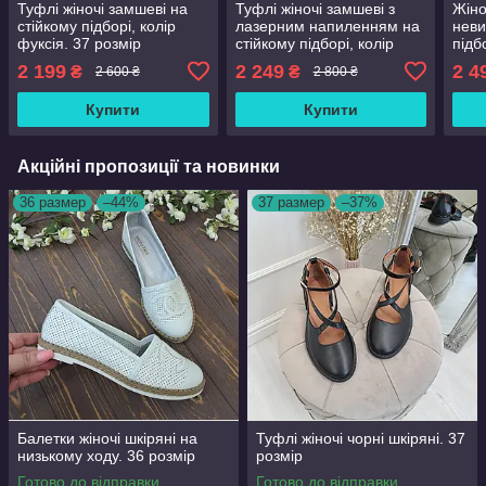
Туфлі жіночі замшеві на
Туфлі жіночі замшеві з
Жіно
стійкому підборі, колір
лазерним напиленням на
неви
фуксія. 37 розмір
стійкому підборі, колір
підб
бордо. 36 розмір
розм
2 199
2 249
2 4
₴
₴
2 600 ₴
2 800 ₴
Купити
Купити
Акційні пропозиції та новинки
36 размер
–44%
37 размер
–37%
Балетки жіночі шкіряні на
Туфлі жіночі чорні шкіряні. 37
низькому ходу. 36 розмір
розмір
Готово до відправки
Готово до відправки