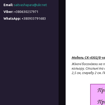
saitvashapara@ukr.net
+380630257971
+380933791683
Модель СК-4302/8 чо
Жіночі босоніжки на 
кольору. Стильні та 
2,5 см, спереду 2 см.