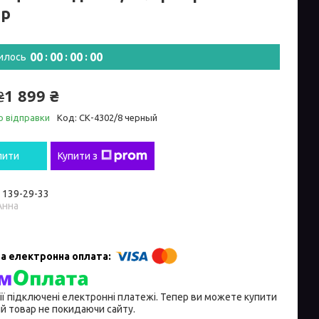
ір
0
0
0
0
0
0
0
0
илось
1 899 ₴
₴
о відправки
Код:
СК-4302/8 черный
пити
Купити з
) 139-29-33
Анна
ії підключені електронні платежі. Тепер ви можете купити
й товар не покидаючи сайту.