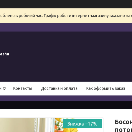
блено в робочий час. Графік роботи інтернет-магазину вказано на 
asha
и
Контакты
Доставка и оплата
Как оформить заказ
Босо
–17%
потов