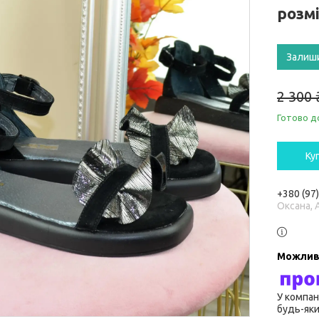
розм
Залиш
2 300 
Готово д
Ку
+380 (97
Оксана, 
У компан
будь-яки