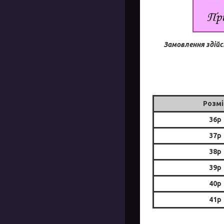
Замовлення здійс
Розмі
36р
37р
38р
39р
40р
41р