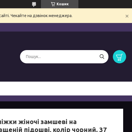
Кошик
сайті. Чекайте на дзвінок менеджера.
ніжки жіночі замшеві на
щеній підошві, колір чорний. 37