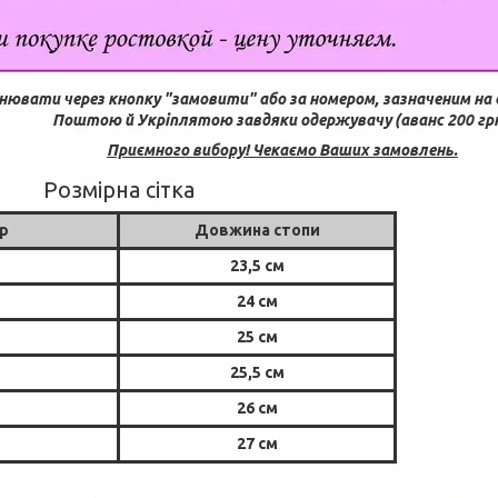
нювати через кнопку "замовити" або за номером, зазначеним на 
Поштою й Укріплятою завдяки одержувачу (аванс 200 грн
Приємного вибору! Чекаємо Ваших замовлень.
Розмірна сітка
р
Довжина стопи
23,5 см
24 см
25 см
25,5 см
26 см
27 см