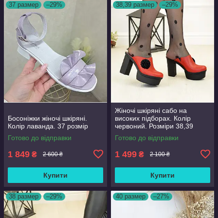
37 размер
–29%
38,39 размер
–29%
Жіночі шкіряні сабо на
Босоніжки жіночі шкіряні.
високих підборах. Колір
Колір лаванда. 37 розмір
червоний. Розміри 38,39
Готово до відправки
Готово до відправки
1 849
1 499
₴
₴
2 600 ₴
2 100 ₴
Купити
Купити
38 размер
–29%
40 размер
–27%