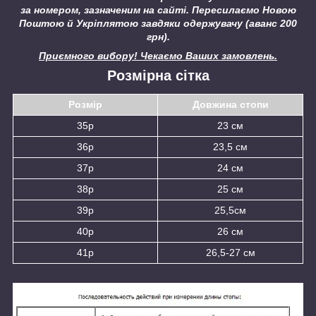
за номером, зазначеним на сайті.
Пересилаємо Новою
Поштою й Укріплятою завдяки одержувачу (аванс 200
грн).
Приємного вибору! Чекаємо Ваших замовлень.
Розмірна сітка
Розмір
Довжина стопи
35р
23 см
36р
23,5 см
37р
24 см
38р
25 см
39р
25,5см
40р
26 см
41р
26,5-27 см