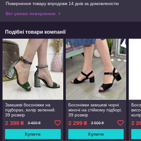
Повернення товару впродовж 14 днів за домовленістю
Всі умови повернення
Подібні товари компанії
Замшеві босоніжки на
Босоніжки замшеві чорні
Босо
підборах, колір зелений.
жіночі на стійкому підборі.
висо
39 розмір
39 розмір
колі
2 399
2 299
2 2
₴
₴
3 400 ₴
3 500 ₴
Купити
Купити