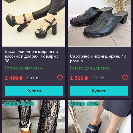
Босоніжки жіночі шкіряні на
високих підборах. Розміри :
Сабо жіночі чорні шкіряні. 40
38
розмір
Готово до відправки
Готово до відправки
1 499
1 599
₴
₴
2 100 ₴
2 200 ₴
Купити
Купити
36-41р.
–27%
36-41р.
–27%