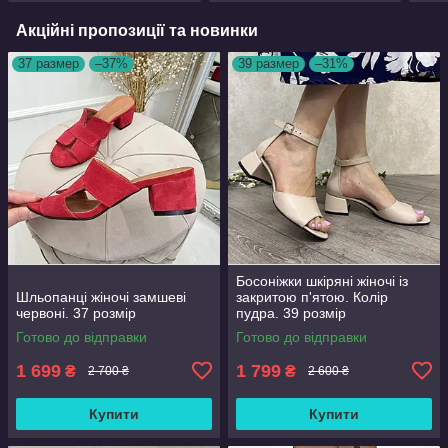
Акційні пропозиції та новинки
37 размер
–37%
39 размер
–31%
Босоніжки шкіряні жіночі із
Шльопанці жіночі замшеві
закритою п'ятою. Колір
червоні. 37 розмір
пудра. 39 розмір
Готово до відправки
Готово до відправки
1 699
1 799
₴
₴
2 700 ₴
2 600 ₴
Купити
Купити