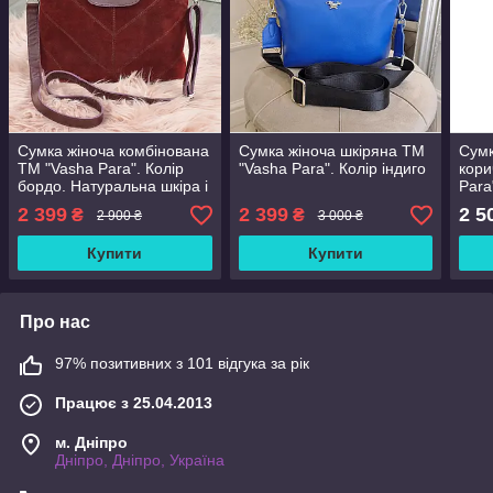
Сумка жіноча комбінована
Сумка жіноча шкіряна ТМ
Сумк
ТМ "Vasha Para". Колір
"Vasha Para". Колір індиго
кори
бордо. Натуральна шкіра і
Para
замша
2 399
2 399
2 5
₴
₴
2 900 ₴
3 000 ₴
Купити
Купити
Про нас
97% позитивних з 101 відгука за рік
Працює з 25.04.2013
м. Дніпро
Дніпро, Дніпро, Україна