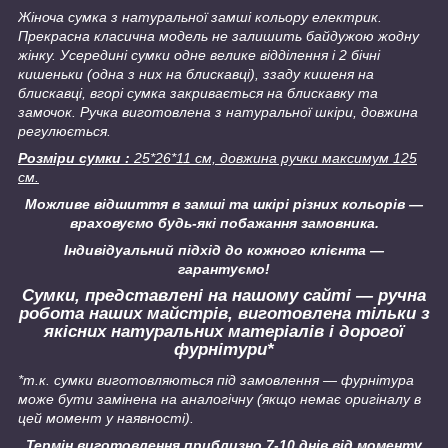
Жіноча сумка з натуральної замші кольору електрик.
Прекрасна класична модель не залишить байдужою жодну
жінку. Усередині сумки одне велике відділення і 2 бічні
кишеньки (одна з них на блискавці), ззаду кишеня на
блискавці, вгорі сумка закривається на блискавку та
замочок. Ручка виготовлена з натуральної шкіри, довжина
регулюється.
Розміри сумки :
25*26*11 см, довжина ручки максимум 125
см.
Можливе відшиття в замші та шкірі різних кольорів —
враховуємо будь-які побажання замовника.
Індивідуальний підхід до кожного клієнта —
гарантуємо!
Сумки, представлені на нашому сайті — ручна
робота наших майстрів, виготовлена тільки з
якісних натуральних матеріалів і дорогої
фурнітури*
*т.к. сумки виготовляються під замовлення — фурнітура
може бути замінена на аналогічну
(якщо немає оригіналу в
цей момент у наявності).
Термін виготовлення приблизно 7-10 днів від моменту