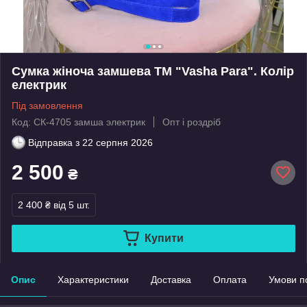
Сумка жіноча замшева ТМ "Vasha Para". Колір
електрик
Під замовлення
Код: СК-4705 замша электрик
Опт і роздріб
Відправка з
22 серпня 2026
2 500
₴
2 400 ₴
від 5 шт.
Купити
Опис
Характеристики
Доставка
Оплата
Умови п