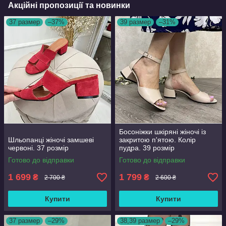
Акційні пропозиції та новинки
37 размер
–37%
39 размер
–31%
Босоніжки шкіряні жіночі із
Шльопанці жіночі замшеві
закритою п'ятою. Колір
червоні. 37 розмір
пудра. 39 розмір
Готово до відправки
Готово до відправки
1 699
1 799
₴
₴
2 700 ₴
2 600 ₴
Купити
Купити
37 размер
–29%
38,39 размер
–29%