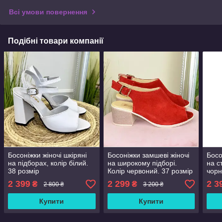
Всі умови повернення
Подібні товари компанії
Босоніжки жіночі шкіряні
Босоніжки замшеві жіночі
Босо
на підборах, колір білий.
на широкому підборі.
на с
38 розмір
Колір червоний. 37 розмір
чорн
2 399
2 299
2 3
₴
₴
2 800 ₴
3 200 ₴
Купити
Купити