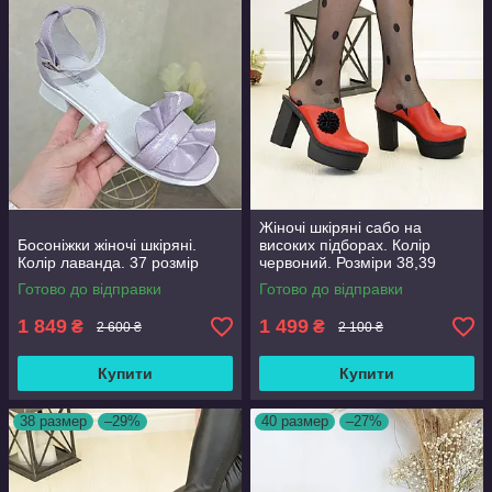
Жіночі шкіряні сабо на
Босоніжки жіночі шкіряні.
високих підборах. Колір
Колір лаванда. 37 розмір
червоний. Розміри 38,39
Готово до відправки
Готово до відправки
1 849
1 499
₴
₴
2 600 ₴
2 100 ₴
Купити
Купити
38 размер
–29%
40 размер
–27%