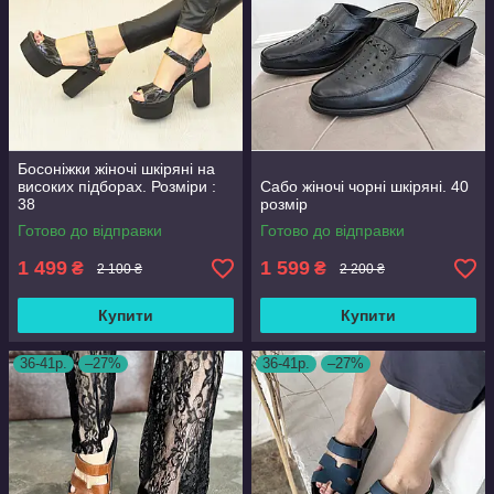
Босоніжки жіночі шкіряні на
високих підборах. Розміри :
Сабо жіночі чорні шкіряні. 40
38
розмір
Готово до відправки
Готово до відправки
1 499
1 599
₴
₴
2 100 ₴
2 200 ₴
Купити
Купити
36-41р.
–27%
36-41р.
–27%