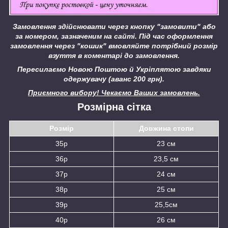
Замовлення здійснювати через кнопку "замовити" або
за номером, зазначеним на сайті.
Під час оформлення
замовлення через "кошик" вмовляйте потрібний розмір
взуття в коментарі до замовлення.
Пересилаємо Новою Поштою й Укріплятою завдяки
одержувачу (аванс 200 грн).
Приємного вибору! Чекаємо Ваших замовлень.
Розмірна сітка
Розмір
Довжина стопи
35р
23 см
36р
23,5 см
37р
24 см
38р
25 см
39р
25,5см
40р
26 см