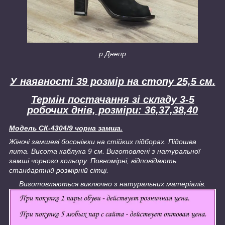
р.Днепр
У наявності 39 розмір на стопу 25,5 см.
Термін постачання зі складу 3-5
робочих днів, розміри: 36,37,38,40
Модель СК-4304/9 чорна замша.
Жіночі замшеві босоніжки на стійких підборах. Підошва
лита. Висота каблука 9 см. Виготовлені з натуральної
замші чорного кольору. Повномірні, відповідають
стандартній розмірній сітці.
Виготовляються виключно з натуральних матеріалів.