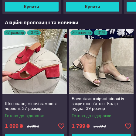
Купити
Купити
Акційні пропозиції та новинки
37 размер
–37%
39 размер
–31%
Босоніжки шкіряні жіночі із
Шльопанці жіночі замшеві
закритою п'ятою. Колір
червоні. 37 розмір
пудра. 39 розмір
Готово до відправки
Готово до відправки
1 699
1 799
₴
₴
2 700 ₴
2 600 ₴