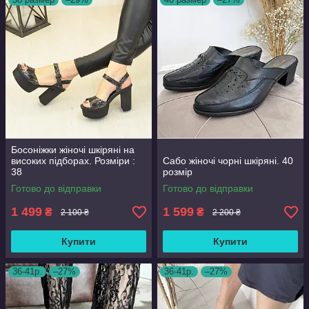
Босоніжки жіночі шкіряні на
високих підборах. Розміри :
Сабо жіночі чорні шкіряні. 40
38
розмір
Готово до відправки
Готово до відправки
1 499
1 599
₴
₴
2 100 ₴
2 200 ₴
Купити
Купити
36-41р.
–27%
36-41р.
–27%