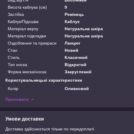
Вид взуття
Босоніжки
Висота каблука (см)
9
Застібка
Ремінець
Каблук/Підошва
Каблук
Матеріал верху
Натуральна шкіра
Матеріал підкладки
Натуральна шкіра
Оздоблення та прикраси
Ланцюг
Стан
Новий
Стиль
Класичний
Тип носка
Відкритий
Форма миска/носка
Закруглений
Користувальницькі характеристики
Колір
Оливковий
Приховати
Умови доставки
Доставка здійснюється тільки по передоплаті.