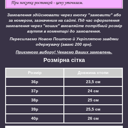
Замовлення здійснювати через кнопку "замовити" або
за номером, зазначеним на сайті.
Під час оформлення
замовлення через "кошик" вмовляйте потрібний розмір
взуття в коментарі до замовлення.
Пересилаємо Новою Поштою й Укріплятою завдяки
одержувачу (аванс 200 грн).
Приємного вибору! Чекаємо Ваших замовлень.
Розмірна сітка
Розмір
Довжина стопи
36р
23,5 см
37р
24 см
38р
25 см
39р
25,5 см
40р
26 см