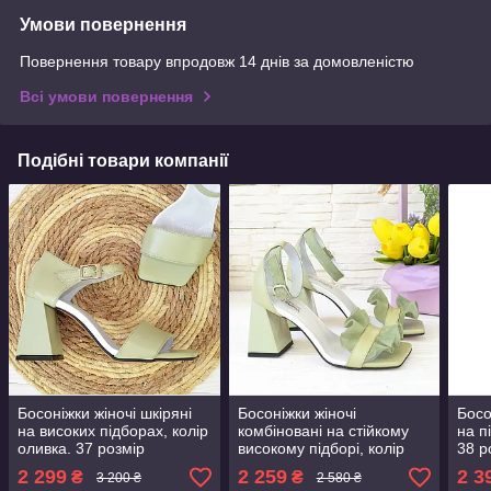
Умови повернення
Повернення товару впродовж 14 днів за домовленістю
Всі умови повернення
Подібні товари компанії
Босоніжки жіночі шкіряні
Босоніжки жіночі
Босо
на високих підборах, колір
комбіновані на стійкому
на п
оливка. 37 розмір
високому підборі, колір
38 р
оливка. 36 розмір
2 299
2 259
2 3
₴
₴
3 200 ₴
2 580 ₴