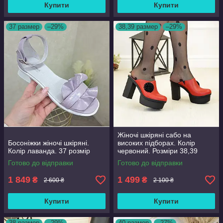
Купити
Купити
37 размер
–29%
38,39 размер
–29%
Жіночі шкіряні сабо на
Босоніжки жіночі шкіряні.
високих підборах. Колір
Колір лаванда. 37 розмір
червоний. Розміри 38,39
Готово до відправки
Готово до відправки
1 849
1 499
₴
₴
2 600 ₴
2 100 ₴
Купити
Купити
38 размер
–29%
40 размер
–27%