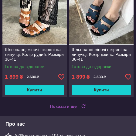
Шльопанці жіночі шкіряні на
Шльопанці жіночі шкіряні на
липучці. Колір рудий. Розміри
липучці. Колір джинс. Розміри
36-41
36-41
Готово до відправки
Готово до відправки
1 899
1 899
₴
₴
2 600 ₴
2 600 ₴
Купити
Купити
Показати ще
Про нас
97% позитивних з 101 відгука за рік