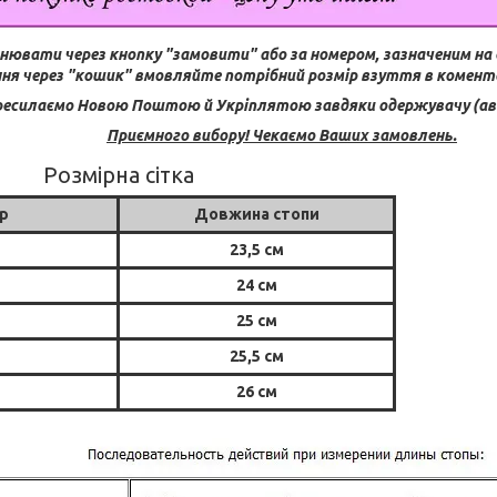
нювати через кнопку "замовити" або за номером, зазначеним на 
ня через "кошик" вмовляйте потрібний розмір взуття в комента
есилаємо Новою Поштою й Укріплятою завдяки одержувачу (аван
Приємного вибору! Чекаємо Ваших замовлень.
Розмірна сітка
р
Довжина стопи
23,5 см
24 см
25 см
25,5 см
26 см