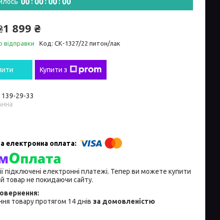
0
0
0
0
0
0
0
0
илось
1 899 ₴
₴
о відправки
Код:
СК-1327/22 питон/лак
пити
Купити з
) 139-29-33
Анна
ії підключені електронні платежі. Тепер ви можете купити
й товар не покидаючи сайту.
ня товару протягом 14 днів
за домовленістю