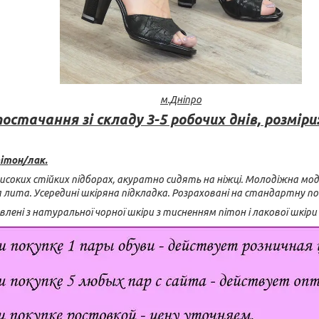
м.Дніпро
постачання зі складу 3-5 робочих днів, розміри:
ітон/лак.
високих стійких підборах, акуратно сидять на ніжці. Молодіжна мод
а лита. Усередині шкіряна підкладка. Розраховані на стандартну п
лені з натуральної чорної шкіри з тисненням пітон і лакової шкіри