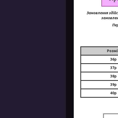
Замовлення здійс
замовлен
Пер
Розмі
36р
37р
38р
39р
40р