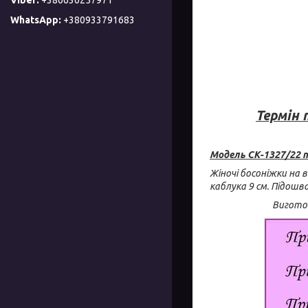
+380933791683
Термін 
Модель СК-1327/22 п
Жіночі босоніжки на 
каблука 9 см. Підошв
Виготов