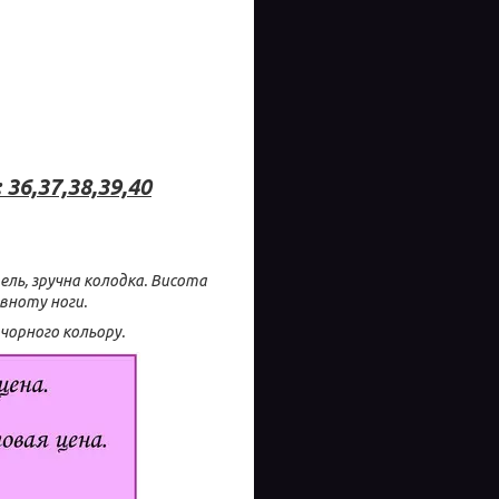
 36,37,38,39,40
ель, зручна колодка. Висота
овноту ноги.
 чорного кольору.