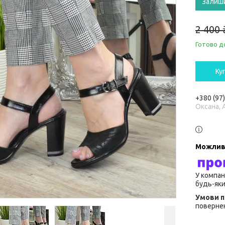
Залиш
2 400 
Готово д
Ку
+380 (97
Оксана, 
У компан
будь-яки
повернен