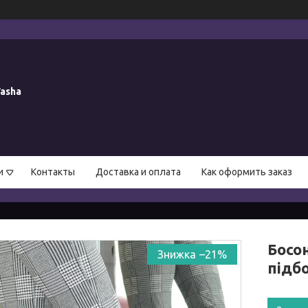
asha
и
Контакты
Доставка и оплата
Как оформить заказ
Босон
–21%
підбо